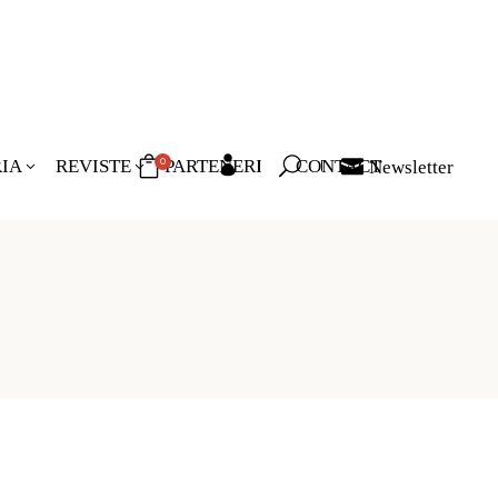
RIA
REVISTE
PARTENERI
CONTACT
Newsletter
0
duse în coș.