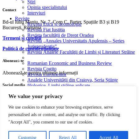
Știri
Opinia specialistului
Contact
Interviuri
Reviste
Bd-ul Iuliu Maniu, Nr. 7, Corp C, Parter, Spațiile B3 și B19
Revista Etică și deontologie
București, România
Revista Fiat Iustitia
Revista facultății de Drept Oradea
Termeni și condiții
Revista „Annales Universitatis Apulensis – Series
Jurisprudentia”
Politică de confidențialitate
Revista Analele Facultăţii de Limbi și Literaturi Străine
Abonează-te
Romanian Economic and Business Review
Revista Cogito
Abonează-te pentru ultimele informații
Revista Euromentor
Analele Universității din Craiova, Seria Științe
Social media
filologice, Limbi străine aplicate
Legal and administrative Studies
We value your privacy
Facebook
Youtube
Instagram
We use cookies to enhance your browsing experience, serve
CreativeAPPS – Revistă studențească de cercetare în
informatică multidisciplinară
personalised ads or content, and analyse our traffic. By clicking
Parteneri
"Accept All", you consent to our use of cookies.
CONTACT
Copyright © 2004 – 2023 Editura acreditată CNCS | CNATDCU
Pro Universitaria. Toate drepturile rezervate.
Termeni si Condiţii
EN
RO
Customise
Reject All
Accept All