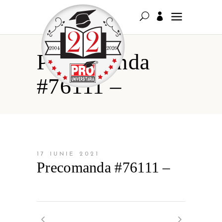
Precomanda
#76111 –
17 IUNIE 2021
Precomanda #76111 –