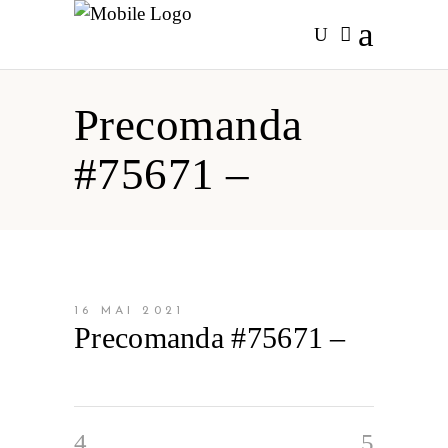
Precomanda
#75671 –
16 MAI 2021
Precomanda #75671 –