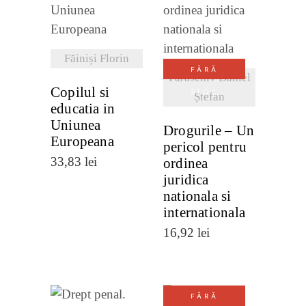
VEZI
VEZI
DETALII
DETALII
Făiniși Florin
FĂRĂ
Paraschiv Daniel
Copilul si
STOC
Ștefan
educatia in
Uniunea
Drogurile – Un
Europeana
pericol pentru
33,83
lei
ordinea
juridica
nationala si
internationala
16,92
lei
FĂRĂ
VEZI