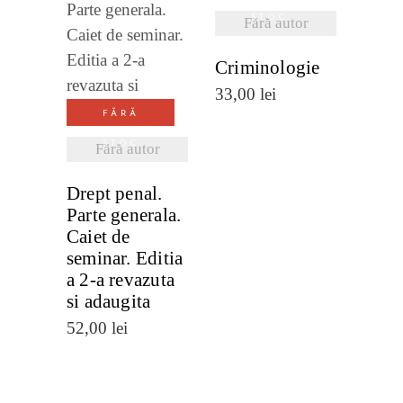
STOC
Fără autor
DETALII
VEZI
Criminologie
DETALII
33,00
lei
FĂRĂ
STOC
Fără autor
Drept penal.
Parte generala.
Caiet de
seminar. Editia
a 2-a revazuta
si adaugita
52,00
lei