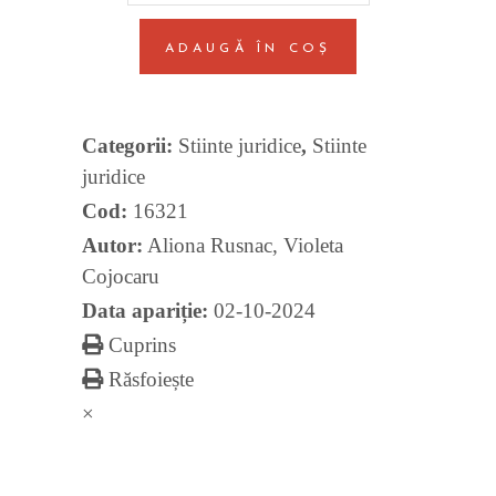
Curs
ADAUGĂ ÎN COȘ
universitar
quantity
Categorii:
Stiinte juridice
,
Stiinte
juridice
Cod:
16321
Autor:
Aliona Rusnac
,
Violeta
Cojocaru
Data apariție:
02-10-2024
Cuprins
Răsfoiește
×