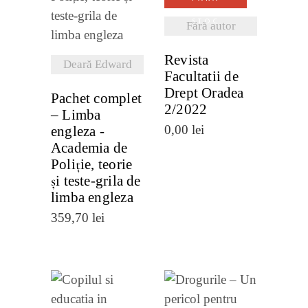
DETALII
STOC
Fără autor
Revista
Deară Edward
Facultatii de
Drept Oradea
Pachet complet
2/2022
– Limba
0,00
lei
engleza -
Academia de
Poliție, teorie
și teste-grila de
limba engleza
359,70
lei