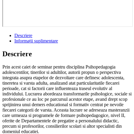
Descriere
Informații suplimentare
Descriere
Prin acest caiet de seminar pentru disciplina Psihopedagogia
adolescentilor, tinerilor si adultilor, autorii propun o perspectiva
integrata asupra etapelor de dezvoltare care definesc adolescenta,
tineretea si varsta adulta, analizand atat particularitatile fiecarei
perioade, cat si factorii care influenteaza traseul evolutiv al
individului. Lucrarea abordeaza transformarile psihologice, sociale si
profesionale ce au loc pe parcursul acestor etape, avand drept scop
sprijinirea unui demers educational si formativ centrat pe nevoile
fiecarei categorii de varsta. Aceasta lucrare se adreseaza masteranzii
care urmeaza si programele de formare psihopedagogice, nivel II,
oferite de Departamentele de pregatire a personalului didactic,
precum si profesorilor, consilierilor scolari si altor specialisti din
domeniul educatiei.