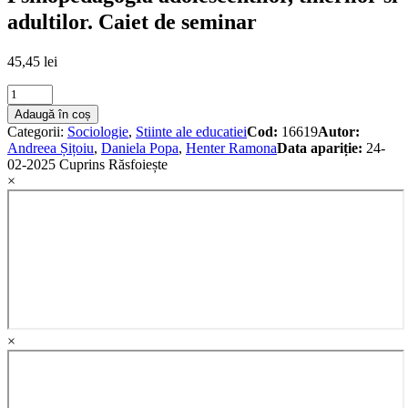
adultilor. Caiet de seminar
45,45
lei
Psihopedagogia
adolescentilor,
Adaugă în coș
tinerilor
Categorii:
Sociologie
,
Stiinte ale educatiei
Cod:
16619
Autor:
si
Andreea Șițoiu
,
Daniela Popa
,
Henter Ramona
Data apariție:
24-
adultilor.
02-2025
Cuprins
Răsfoiește
Caiet
×
de
seminar
quantity
×