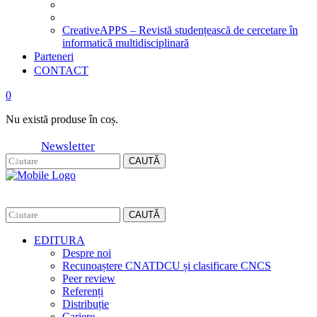
CreativeAPPS – Revistă studențească de cercetare în
informatică multidisciplinară
Parteneri
CONTACT
0
Nu există produse în coș.
Newsletter
CAUTĂ
CAUTĂ
EDITURA
Despre noi
Recunoaștere CNATDCU și clasificare CNCS
Peer review
Referenți
Distribuție
Cariere