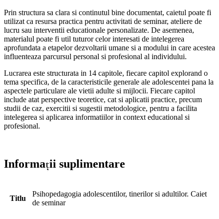
Prin structura sa clara si continutul bine documentat, caietul poate fi
utilizat ca resursa practica pentru activitati de seminar, ateliere de
lucru sau interventii educationale personalizate. De asemenea,
materialul poate fi util tuturor celor interesati de intelegerea
aprofundata a etapelor dezvoltarii umane si a modului in care acestea
influenteaza parcursul personal si profesional al individului.
Lucrarea este structurata in 14 capitole, fiecare capitol explorand o
tema specifica, de la caracteristicile generale ale adolescentei pana la
aspectele particulare ale vietii adulte si mijlocii. Fiecare capitol
include atat perspective teoretice, cat si aplicatii practice, precum
studii de caz, exercitii si sugestii metodologice, pentru a facilita
intelegerea si aplicarea informatiilor in context educational si
profesional.
Informații suplimentare
Psihopedagogia adolescentilor, tinerilor si adultilor. Caiet
Titlu
de seminar