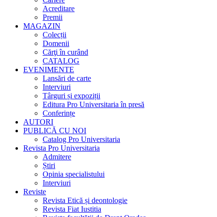
Acreditare
Premii
MAGAZIN
Colecții
Domenii
Cărţi în curând
CATALOG
EVENIMENTE
Lansări de carte
Interviuri
Târguri și expoziții
Editura Pro Universitaria în presă
Conferințe
AUTORI
PUBLICĂ CU NOI
Catalog Pro Universitaria
Revista Pro Universitaria
Admitere
Știri
Opinia specialistului
Interviuri
Reviste
Revista Etică și deontologie
Revista Fiat Iustitia