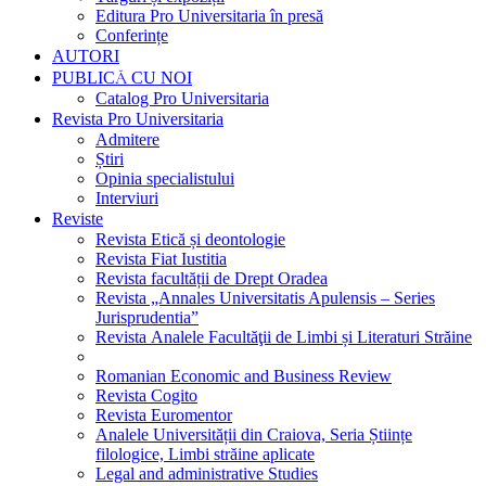
Editura Pro Universitaria în presă
Conferințe
AUTORI
PUBLICĂ CU NOI
Catalog Pro Universitaria
Revista Pro Universitaria
Admitere
Știri
Opinia specialistului
Interviuri
Reviste
Revista Etică și deontologie
Revista Fiat Iustitia
Revista facultății de Drept Oradea
Revista „Annales Universitatis Apulensis – Series
Jurisprudentia”
Revista Analele Facultăţii de Limbi și Literaturi Străine
Romanian Economic and Business Review
Revista Cogito
Revista Euromentor
Analele Universității din Craiova, Seria Științe
filologice, Limbi străine aplicate
Legal and administrative Studies