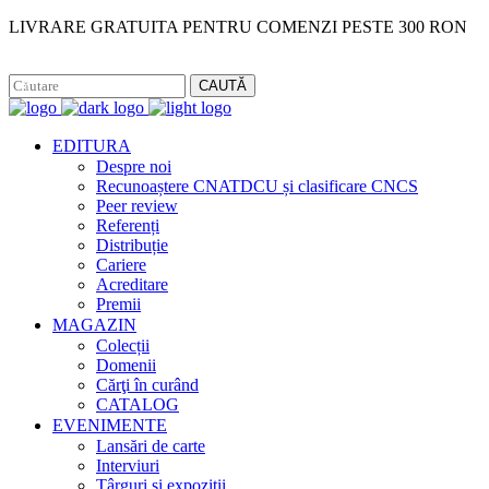
LIVRARE GRATUITA PENTRU COMENZI PESTE 300 RON
Facebook
Instagram
CAUTĂ
EDITURA
Despre noi
Recunoaștere CNATDCU și clasificare CNCS
Peer review
Referenți
Distribuție
Cariere
Acreditare
Premii
MAGAZIN
Colecții
Domenii
Cărţi în curând
CATALOG
EVENIMENTE
Lansări de carte
Interviuri
Târguri și expoziții