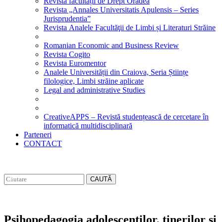
Revista facultății de Drept Oradea
Revista „Annales Universitatis Apulensis – Series
Jurisprudentia”
Revista Analele Facultăţii de Limbi și Literaturi Străine
Romanian Economic and Business Review
Revista Cogito
Revista Euromentor
Analele Universității din Craiova, Seria Științe
filologice, Limbi străine aplicate
Legal and administrative Studies
CreativeAPPS – Revistă studențească de cercetare în
informatică multidisciplinară
Parteneri
CONTACT
CAUTĂ
Psihopedagogia adolescentilor, tinerilor si