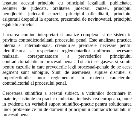
legatura acestui principiu cu principiul legalitatii, publicitatea
sedintei de judecata, oralitatea judecarii cauzei, principiul
nemijlocirii judecarii cauzei, principiul oficialitatii, principiul
asigurarii dreptului la aparare, prezumtiei de nevinovatiei, principiul
egalitatii armelor.
Lucrarea contine interpretari si analize complexe si de sistem in
privinta contradictorialitatii procesului penal. Este analizata practica
interna si internationala, creandu-se premisele necesare pentru
identificarea si respectarea reglementarilor uniforme necesare
realizarii corespunzatoare a prevederilor principiului
contradictorialitatii in procesul penal. Tot aici se gasesc si solutii
pentru cazurile in care prevederile legii procesual-penale de pe acest
segment sunt ambigue. Sunt, de asemenea, supuse discutiei si
imperfectiunile unor reglementari in materia caracterului
contradictorial al procesului penal.
Cercetarea stiintifica a acestui subiect, a viziunilor doctrinare in
materie, sustinute cu practica judiciara, inclusiv cea europeana, pune
in evidenta un veritabil suport stiintifico-practic pentru solutionarea
unor probleme ce tin de domeniul principiului contradictorialitatii in
procesul penal.