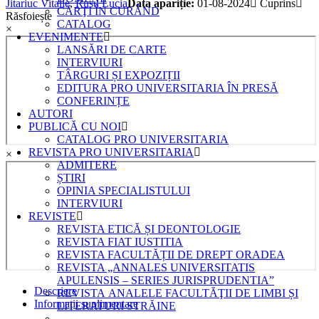
Jitariuc Vitalie
,
Rusu Lucia
Data apariție:
01-08-2024
Cuprins
quantity
CĂRŢI ÎN CURÂND
Răsfoiește
CATALOG
×
EVENIMENTE
LANSĂRI DE CARTE
INTERVIURI
TÂRGURI ȘI EXPOZIȚII
EDITURA PRO UNIVERSITARIA ÎN PRESĂ
CONFERINȚE
AUTORI
PUBLICĂ CU NOI
CATALOG PRO UNIVERSITARIA
REVISTA PRO UNIVERSITARIA
×
ADMITERE
ȘTIRI
OPINIA SPECIALISTULUI
INTERVIURI
REVISTE
REVISTA ETICĂ ȘI DEONTOLOGIE
REVISTA FIAT IUSTITIA
REVISTA FACULTĂȚII DE DREPT ORADEA
REVISTA „ANNALES UNIVERSITATIS
APULENSIS – SERIES JURISPRUDENTIA”
Descriere
REVISTA ANALELE FACULTĂŢII DE LIMBI ȘI
Informații suplimentare
LITERATURI STRĂINE