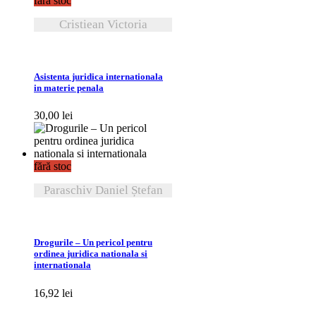
fără stoc
Cristiean Victoria
VEZI DETALII
Asistenta juridica internationala
in materie penala
30,00
lei
fără stoc
Paraschiv Daniel Ștefan
VEZI DETALII
Drogurile – Un pericol pentru
ordinea juridica nationala si
internationala
16,92
lei