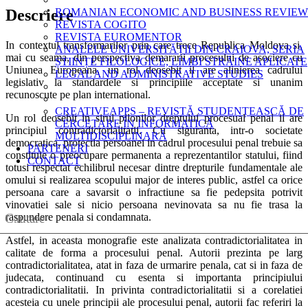
Descriere
ROMANIAN ECONOMIC AND BUSINESS REVIEW
REVISTA COGITO
REVISTA EUROMENTOR
In contextul transformarilor prin care trece Republica Moldova si,
ANALELE UNIVERSITĂȚII DIN CRAIOVA, SERIA
mai cu seama, din perspectiva demararii procesului de asociere cu
ȘTIINȚE FILOLOGICE, LIMBI STRĂINE APLICATE
Uniunea Europeana, un rol deosebit il are alinierea cadrului
LEGAL AND ADMINISTRATIVE STUDIES
legislativ la standardele si principiile acceptate si unanim
recunoscute pe plan international.
CREATIVEAPPS – REVISTĂ STUDENȚEASCĂ DE
Un rol deosebit in sirul pilonilor dreptului procesual penal il are
CERCETARE ÎN INFORMATICĂ
principiul contradictorialitatii. Cu siguranta, intr-o societate
MULTIDISCIPLINARĂ
democratica, protectia persoanei in cadrul procesului penal trebuie sa
PARTENERI
constituie o preocupare permanenta a reprezentantilor statului, fiind
CONTACT
totusi respectat echilibrul necesar dintre drepturile fundamentale ale
omului si realizarea scopului major de interes public, astfel ca orice
persoana care a savarsit o infractiune sa fie pedepsita potrivit
vinovatiei sale si nicio persoana nevinovata sa nu fie trasa la
raspundere penala si condamnata.
CAUT
Astfel, in aceasta monografie este analizata contradictorialitatea in
calitate de forma a procesului penal. Autorii prezinta pe larg
contradictorialitatea, atat in faza de urmarire penala, cat si in faza de
judecata, continuand cu esenta si importanta principiului
contradictorialitatii. In privinta contradictorialitatii si a corelatiei
acesteia cu unele principii ale procesului penal, autorii fac referiri la