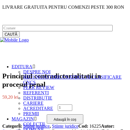
LIVRARE GRATUITA PENTRU COMENZI PESTE 300 RON
Facebook
Instagram
CAUTĂ
EDITURA
DESPRE NOI
Principiul contradictorialitatii in
RECUNOAȘTERE CNATDCU ȘI CLASIFICARE
CNCS
procesul penal
PEER REVIEW
REFERENȚI
59,20
lei
DISTRIBUȚIE
CARIERE
Principiul
ACREDITARE
contradictorialitatii
PREMII
in
MAGAZIN
Adaugă în coș
procesul
COLECȚII
Categorii:
Stiinte juridice
,
Stiinte juridice
Cod:
16225
Autor:
penal
DOMENII