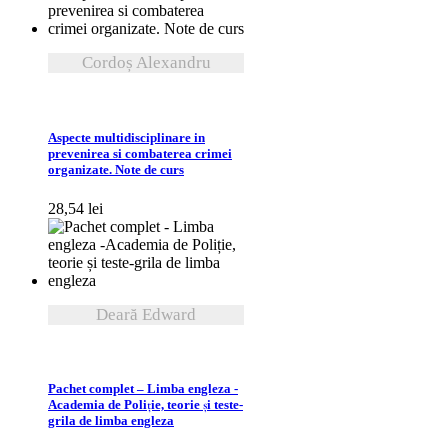
Cordoș Alexandru
VEZI DETALII
Aspecte multidisciplinare in
prevenirea si combaterea crimei
organizate. Note de curs
28,54
lei
Deară Edward
VEZI DETALII
Pachet complet – Limba engleza -
Academia de Poliție, teorie și teste-
grila de limba engleza