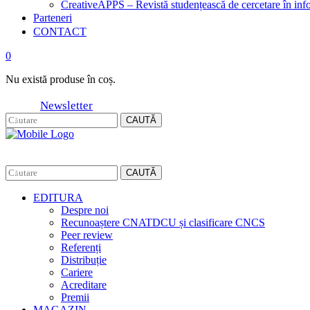
CreativeAPPS – Revistă studențească de cercetare în info
Parteneri
CONTACT
0
Nu există produse în coș.
Newsletter
CAUTĂ
CAUTĂ
EDITURA
Despre noi
Recunoaștere CNATDCU și clasificare CNCS
Peer review
Referenți
Distribuție
Cariere
Acreditare
Premii
MAGAZIN