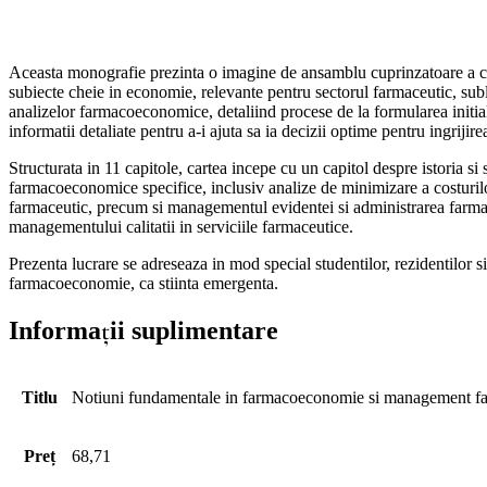
Aceasta monografie prezinta o imagine de ansamblu cuprinzatoare a co
subiecte cheie in economie, relevante pentru sectorul farmaceutic, subl
analizelor farmacoeconomice, detaliind procese de la formularea initial
informatii detaliate pentru a-i ajuta sa ia decizii optime pentru ingrijire
Structurata in 11 capitole, cartea incepe cu un capitol despre istoria 
farmacoeconomice specifice, inclusiv analize de minimizare a costurilor,
farmaceutic, precum si managementul evidentei si administrarea farma
managementului calitatii in serviciile farmaceutice.
Prezenta lucrare se adreseaza in mod special studentilor, rezidentilor si
farmacoeconomie, ca stiinta emergenta.
Informații suplimentare
Titlu
Notiuni fundamentale in farmacoeconomie si management f
Preț
68,71