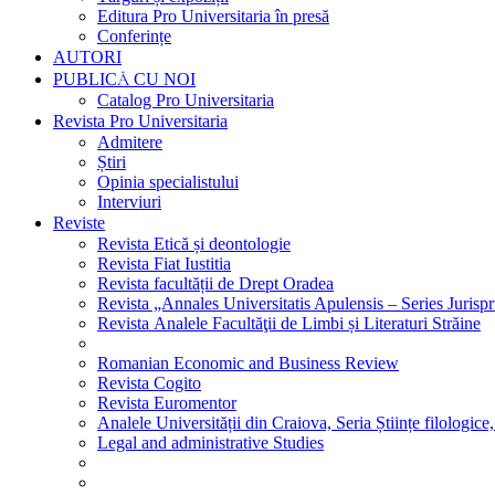
Editura Pro Universitaria în presă
Conferințe
AUTORI
PUBLICĂ CU NOI
Catalog Pro Universitaria
Revista Pro Universitaria
Admitere
Știri
Opinia specialistului
Interviuri
Reviste
Revista Etică și deontologie
Revista Fiat Iustitia
Revista facultății de Drept Oradea
Revista „Annales Universitatis Apulensis – Series Jurisp
Revista Analele Facultăţii de Limbi și Literaturi Străine
Romanian Economic and Business Review
Revista Cogito
Revista Euromentor
Analele Universității din Craiova, Seria Științe filologice,
Legal and administrative Studies