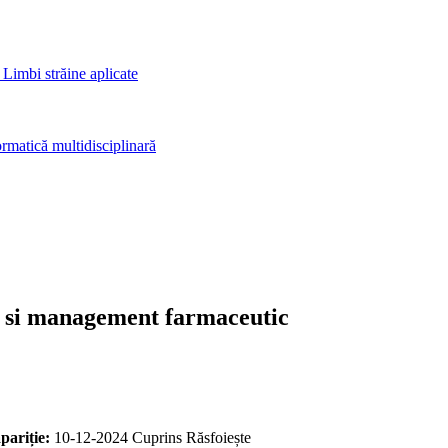
 Limbi străine aplicate
rmatică multidisciplinară
 si management farmaceutic
pariție:
10-12-2024
Cuprins
Răsfoiește