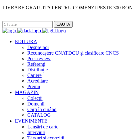
LIVRARE GRATUITA PENTRU COMENZI PESTE 300 RON
Facebook
Instagram
CAUTĂ
EDITURA
Despre noi
Recunoaștere CNATDCU și clasificare CNCS
Peer review
Referenți
Distribuție
Cariere
Acreditare
Premii
MAGAZIN
Colecții
Domenii
Cărţi în curând
CATALOG
EVENIMENTE
Lansări de carte
Interviuri
Târguri și expoziții