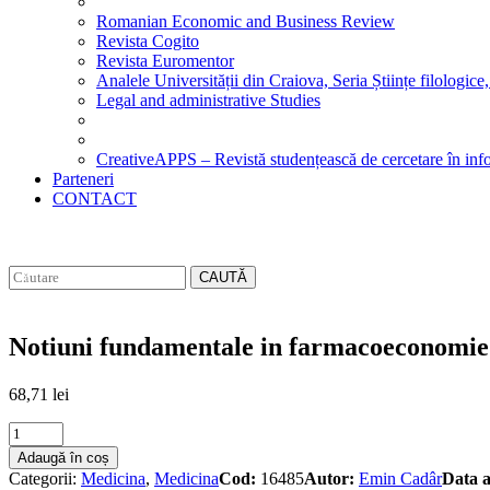
Romanian Economic and Business Review
Revista Cogito
Revista Euromentor
Analele Universității din Craiova, Seria Științe filologice,
Legal and administrative Studies
CreativeAPPS – Revistă studențească de cercetare în info
Parteneri
CONTACT
CAUTĂ
Notiuni fundamentale in farmacoeconomie
68,71
lei
Notiuni
fundamentale
Adaugă în coș
in
Categorii:
Medicina
,
Medicina
Cod:
16485
Autor:
Emin Cadâr
Data a
farmacoeconomie