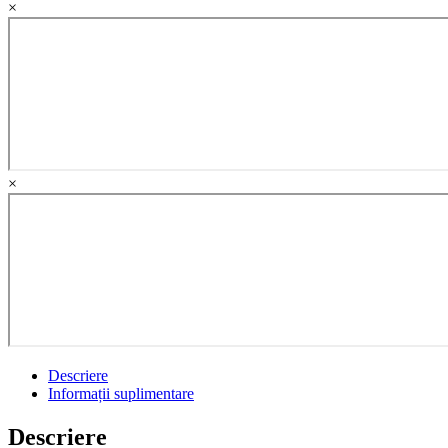
×
si
management
farmaceutic
quantity
×
Descriere
Informații suplimentare
Descriere