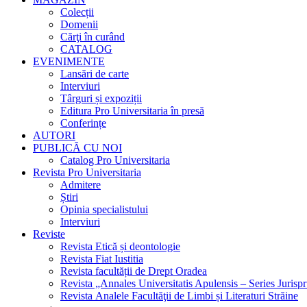
Colecții
Domenii
Cărţi în curând
CATALOG
EVENIMENTE
Lansări de carte
Interviuri
Târguri și expoziții
Editura Pro Universitaria în presă
Conferințe
AUTORI
PUBLICĂ CU NOI
Catalog Pro Universitaria
Revista Pro Universitaria
Admitere
Știri
Opinia specialistului
Interviuri
Reviste
Revista Etică și deontologie
Revista Fiat Iustitia
Revista facultății de Drept Oradea
Revista „Annales Universitatis Apulensis – Series Jurisp
Revista Analele Facultăţii de Limbi și Literaturi Străine