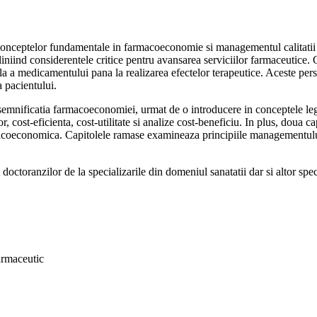
nceptelor fundamentale in farmacoeconomie si managementul calitatii in
iniind considerentele critice pentru avansarea serviciilor farmaceutice.
a a medicamentului pana la realizarea efectelor terapeutice. Aceste pers
a pacientului.
si semnificatia farmacoeconomiei, urmat de o introducere in conceptele l
 cost-eficienta, cost-utilitate si analize cost-beneficiu. In plus, doua 
coeconomica. Capitolele ramase examineaza principiile managementului 
 doctoranzilor de la specializarile din domeniul sanatatii dar si altor sp
armaceutic