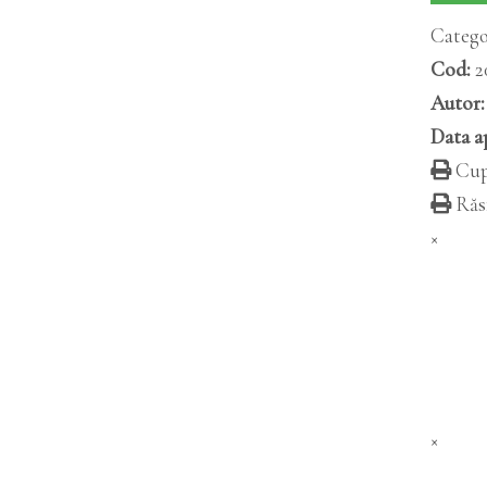
Catego
Cod:
2
Autor:
Data ap
Cup
Răsf
×
×