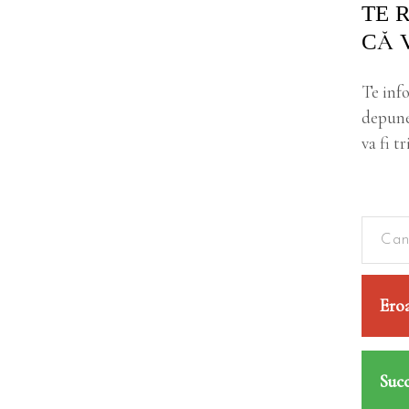
TE 
CĂ 
Te info
depune
va fi t
Eroa
Succ