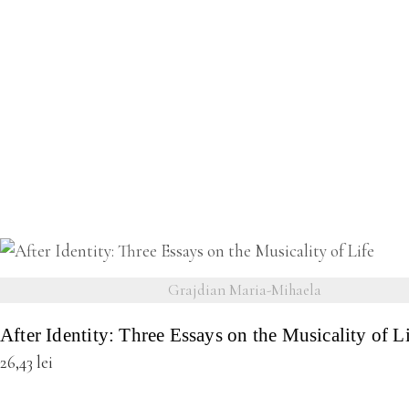
VEZI DETALII
Grajdian Maria-Mihaela
After Identity: Three Essays on the Musicality of L
26,43
lei