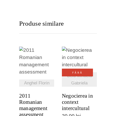
Produse similare
VEZI
VEZI
DETALII
DETALII
FĂRĂ
Belu Mihaela
STOC
Anghel Florin
Gabriela
2011
Negocierea in
Romanian
context
management
intercultural
assessment
20,00
lei