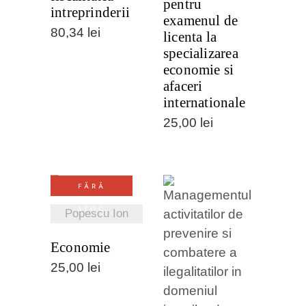
pentru
intreprinderii
examenul de
80,34
lei
licenta la
specializarea
economie si
afaceri
internationale
25,00
lei
FĂRĂ
VEZI
STOC
Popescu Ion
DETALII
Economie
25,00
lei