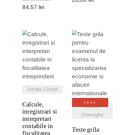
84,57
lei
VEZI
DETALII
VEZI
DETALII
Istrate Costel
Calcule,
FĂRĂ
Caraiani
inregistrari si
STOC
Gheorghe
interpretari
contabile in
Teste grila
fiscalitatea