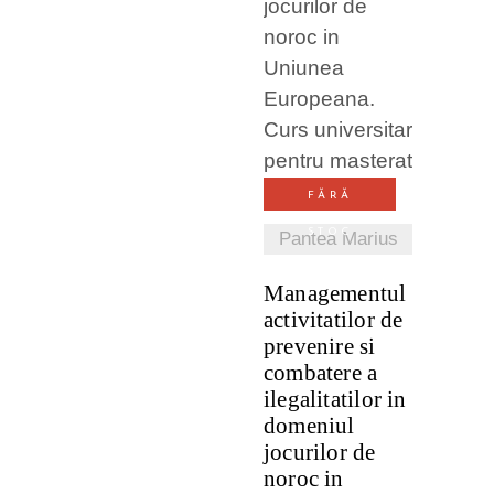
VEZI
DETALII
FĂRĂ
STOC
Pantea Marius
Managementul
activitatilor de
prevenire si
combatere a
ilegalitatilor in
domeniul
jocurilor de
noroc in