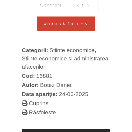
Introducere
in
doctrina
ADAUGĂ ÎN COȘ
si
deontologia
profesiei
Categorii:
Stiinte economice
,
contabile
Stiinte economice si administrarea
quantity
afacerilor
Cod:
16881
Autor:
Botez Daniel
Data apariție:
24-06-2025
Cuprins
Răsfoiește