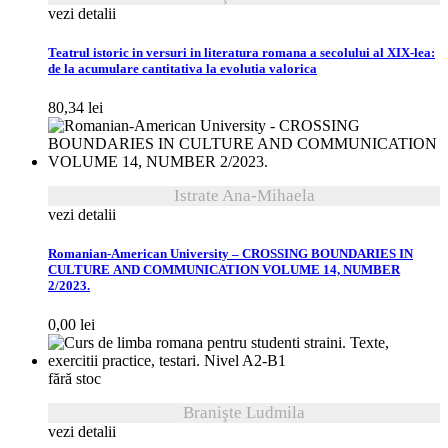
vezi detalii
Teatrul istoric in versuri in literatura romana a secolului al XIX-lea:
de la acumulare cantitativa la evolutia valorica
80,34
lei
Istrate Ana-Mihaela
vezi detalii
Romanian-American University – CROSSING BOUNDARIES IN
CULTURE AND COMMUNICATION VOLUME 14, NUMBER
2/2023.
0,00
lei
fără stoc
Branişte Ludmila
vezi detalii