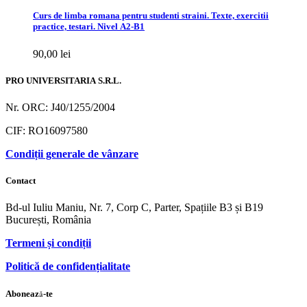
Curs de limba romana pentru studenti straini. Texte, exercitii
practice, testari. Nivel A2-B1
90,00
lei
PRO UNIVERSITARIA S.R.L.
Nr. ORC: J40/1255/2004
CIF: RO16097580
Condiții generale de vânzare
Contact
Bd-ul Iuliu Maniu, Nr. 7, Corp C, Parter, Spațiile B3 și B19
București, România
Termeni și condiții
Politică de confidențialitate
Abonează-te