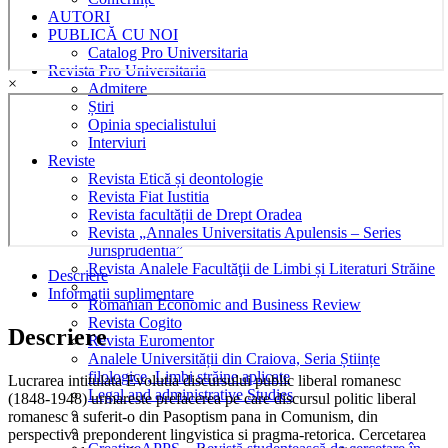
AUTORI
PUBLICĂ CU NOI
Catalog Pro Universitaria
Revista Pro Universitaria
×
Admitere
Știri
Opinia specialistului
Interviuri
Reviste
Revista Etică și deontologie
Revista Fiat Iustitia
Revista facultății de Drept Oradea
Revista „Annales Universitatis Apulensis – Series
Jurisprudentia”
Revista Analele Facultăţii de Limbi și Literaturi Străine
Descriere
Informații suplimentare
Romanian Economic and Business Review
Revista Cogito
Descriere
Revista Euromentor
Analele Universității din Craiova, Seria Științe
filologice, Limbi străine aplicate
Lucrarea intitulata Evolutia discursului public liberal romanesc
Legal and administrative Studies
(1848-1948) urmareste prefacerea pe care discursul politic liberal
romanesc a suferit-o din Pasoptism pana in Comunism, din
perspectiva preponderent lingvistica si pragma-retorica. Cercetarea