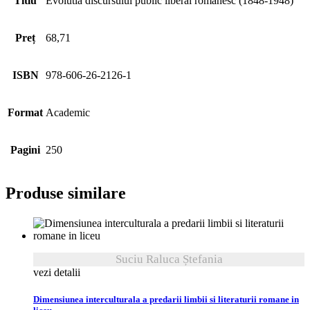
Titlu
Evolutia discursului public liberal romanesc (1848-1948)
Preț
68,71
ISBN
978-606-26-2126-1
Format
Academic
Pagini
250
Produse similare
Suciu Raluca Ștefania
vezi detalii
Dimensiunea interculturala a predarii limbii si literaturii romane in