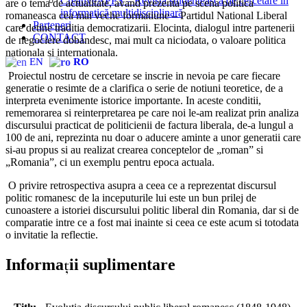
CreativeAPPS – Revistă studențească de cercetare în
are o tema de actualitate, avand prezenta pe scena politica
informatică multidisciplinară
romaneasca cea mai veche formatiune – Partidul National Liberal
Parteneri
care detine traditia democratizarii. Elocinta, dialogul intre partenerii
CONTACT
de negociere dobandesc, mai mult ca niciodata, o valoare politica
nationala si internationala.
EN
RO
Proiectul nostru de cercetare se inscrie in nevoia pe care fiecare
generatie o resimte de a clarifica o serie de notiuni teoretice, de a
interpreta evenimente istorice importante. In aceste conditii,
rememorarea si reinterpretarea pe care noi le-am realizat prin analiza
discursului practicat de politicienii de factura liberala, de-a lungul a
100 de ani, reprezinta nu doar o aducere aminte a unor generatii care
si-au propus si au realizat crearea conceptelor de „roman” si
„Romania”, ci un exemplu pentru epoca actuala.
O privire retrospectiva asupra a ceea ce a reprezentat discursul
politic romanesc de la inceputurile lui este un bun prilej de
cunoastere a istoriei discursului politic liberal din Romania, dar si de
comparatie intre ce a fost mai inainte si ceea ce este acum si totodata
o invitatie la reflectie.
Informații suplimentare