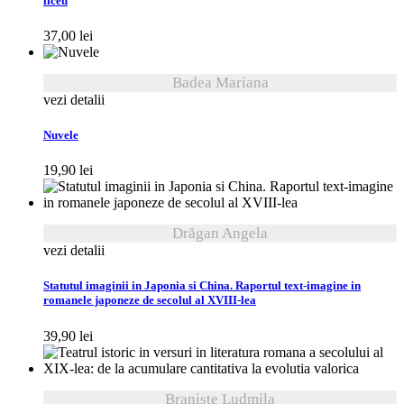
liceu
37,00
lei
Badea Mariana
vezi detalii
Nuvele
19,90
lei
Drăgan Angela
vezi detalii
Statutul imaginii in Japonia si China. Raportul text-imagine in
romanele japoneze de secolul al XVIII-lea
39,90
lei
Branişte Ludmila