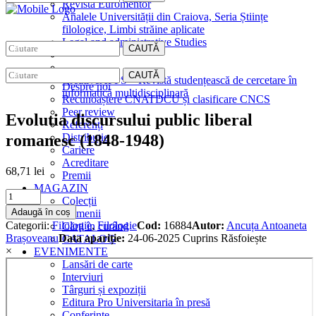
Revista Euromentor
Analele Universității din Craiova, Seria Științe
filologice, Limbi străine aplicate
Legal and administrative Studies
CAUTĂ
EDITURA
CAUTĂ
CreativeAPPS – Revistă studențească de cercetare în
Despre noi
informatică multidisciplinară
Recunoaștere CNATDCU și clasificare CNCS
Peer review
Evolutia discursului public liberal
Referenți
romanesc (1848-1948)
Distribuție
Cariere
Acreditare
68,71
lei
Premii
MAGAZIN
Evolutia
Colecții
discursului
Adaugă în coș
Domenii
public
Categorii:
Filologie
,
Filologie
Cod:
16884
Autor:
Ancuța Antoaneta
Cărţi în curând
liberal
Brașoveanu
Data apariție:
24-06-2025
Cuprins
Răsfoiește
CATALOG
romanesc
×
EVENIMENTE
(1848-
Lansări de carte
1948)
Interviuri
quantity
Târguri și expoziții
Editura Pro Universitaria în presă
Conferințe