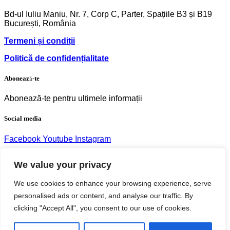
Bd-ul Iuliu Maniu, Nr. 7, Corp C, Parter, Spațiile B3 și B19
București, România
Termeni și condiții
Politică de confidențialitate
Abonează-te
Abonează-te pentru ultimele informații
Social media
Facebook
Youtube
Instagram
We value your privacy
We use cookies to enhance your browsing experience, serve
Copyright © 2004 – 2023 Editura acreditată CNCS |
personalised ads or content, and analyse our traffic. By
CNATDCU Pro Universitaria. Toate drepturile rezervate.
clicking "Accept All", you consent to our use of cookies.
Termeni si Condiţii
Vezi coșul
Finalizare comandă
Continuă cumpărăturile