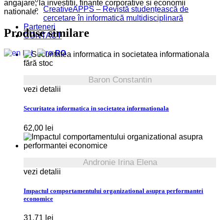
angajare, la investitii, finante corporative si economii
CreativeAPPS – Revistă studențească de
nationale.
cercetare în informatică multidisciplinară
Parteneri
Produse similare
CONTACT
EN
RO
fără stoc
Baron Constantin
vezi detalii
Securitatea informatica in societatea informationala
62,00
lei
Andronie Irina Elena
vezi detalii
Impactul comportamentului organizational asupra performantei
economice
31,71
lei