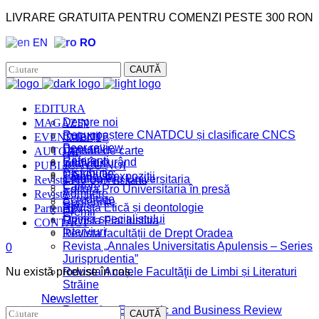
LIVRARE GRATUITA PENTRU COMENZI PESTE 300 RON
EN
RO
Facebook
Instagram
CAUTĂ
EDITURA
MAGAZIN
Despre noi
Recunoaștere CNATDCU și clasificare CNCS
EVENIMENTE
Colecții
Peer review
Domenii
AUTORI
Lansări de carte
Referenți
Cărţi în curând
Interviuri
PUBLICĂ CU NOI
Distribuție
CATALOG
Târguri și expoziții
Revista Pro Universitaria
Catalog Pro Universitaria
Cariere
Editura Pro Universitaria în presă
Reviste
Admitere
Acreditare
Conferințe
Știri
Parteneri
Revista Etică și deontologie
Premii
Opinia specialistului
Revista Fiat Iustitia
CONTACT
Interviuri
Revista facultății de Drept Oradea
Revista „Annales Universitatis Apulensis – Series
0
Jurisprudentia”
Nu există produse în coș.
Revista Analele Facultăţii de Limbi și Literaturi
Străine
Newsletter
Romanian Economic and Business Review
CAUTĂ