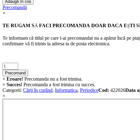
Adaugă în coș
Revista
Precomandă
studenteasca
×
de
cercetare
TE RUGAM SĂ FACI PRECOMANDA DOAR DACA EȘTI SI
in
informatica
Te informam că titlul pe care l-ai precomandat nu a apărut încă pe piață
multidisciplinara
confirmare vă fi trimis la adresa ta de posta electronica.
Anul
2025
Nr.
7
Criminalistica
quantity
quantity
Precomand
×
Eroare!
Precomanda nu a fost trimisa.
×
Succes!
Precomanda a fost trimisa cu succes.
Categorii:
Cărţi în curând
,
Informatica
,
Periodice
Cod:
422026
Data ap
×