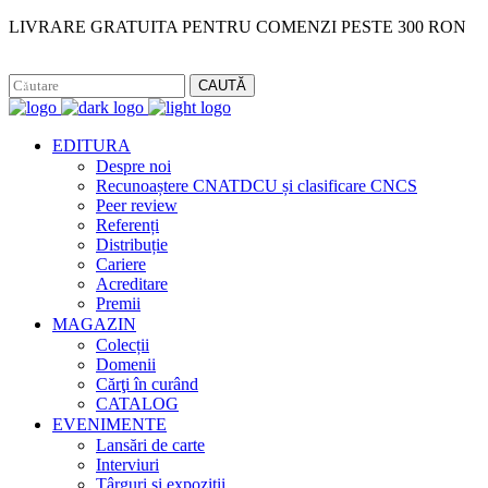
LIVRARE GRATUITA PENTRU COMENZI PESTE 300 RON
Facebook
Instagram
CAUTĂ
EDITURA
Despre noi
Recunoaștere CNATDCU și clasificare CNCS
Peer review
Referenți
Distribuție
Cariere
Acreditare
Premii
MAGAZIN
Colecții
Domenii
Cărţi în curând
CATALOG
EVENIMENTE
Lansări de carte
Interviuri
Târguri și expoziții