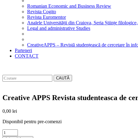
Romanian Economic and Business Review
Revista Cogito
Revista Euromentor
Analele Universității din Craiova, Seria Științe filologice,
Legal and administrative Studies
CreativeAPPS – Revistă studențească de cercetare în info
Parteneri
CONTACT
CAUTĂ
Creative APPS Revista studenteasca de cer
0,00
lei
Disponibil pentru pre-comenzi
Creative
APPS