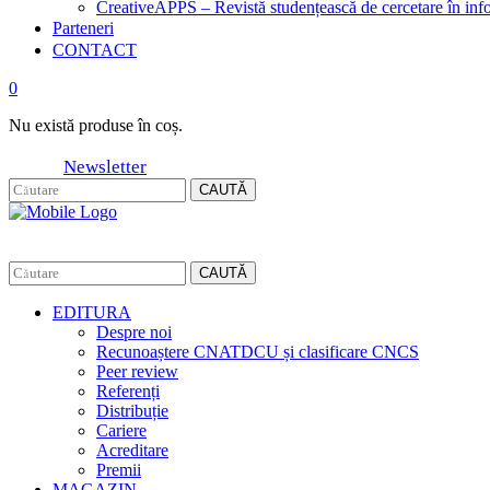
CreativeAPPS – Revistă studențească de cercetare în info
Parteneri
CONTACT
0
Nu există produse în coș.
Newsletter
CAUTĂ
CAUTĂ
EDITURA
Despre noi
Recunoaștere CNATDCU și clasificare CNCS
Peer review
Referenți
Distribuție
Cariere
Acreditare
Premii
MAGAZIN