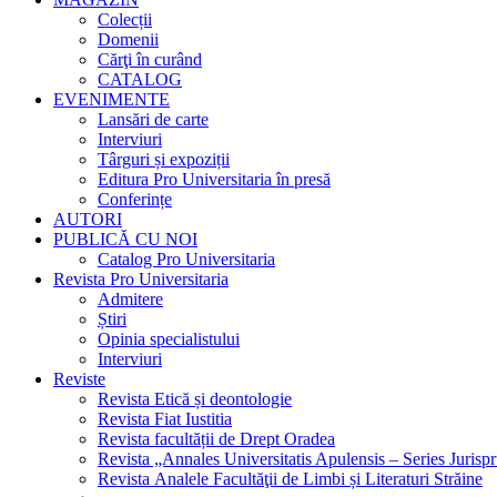
Colecții
Domenii
Cărţi în curând
CATALOG
EVENIMENTE
Lansări de carte
Interviuri
Târguri și expoziții
Editura Pro Universitaria în presă
Conferințe
AUTORI
PUBLICĂ CU NOI
Catalog Pro Universitaria
Revista Pro Universitaria
Admitere
Știri
Opinia specialistului
Interviuri
Reviste
Revista Etică și deontologie
Revista Fiat Iustitia
Revista facultății de Drept Oradea
Revista „Annales Universitatis Apulensis – Series Jurisp
Revista Analele Facultăţii de Limbi și Literaturi Străine