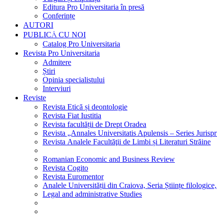
Editura Pro Universitaria în presă
Conferințe
AUTORI
PUBLICĂ CU NOI
Catalog Pro Universitaria
Revista Pro Universitaria
Admitere
Știri
Opinia specialistului
Interviuri
Reviste
Revista Etică și deontologie
Revista Fiat Iustitia
Revista facultății de Drept Oradea
Revista „Annales Universitatis Apulensis – Series Jurisp
Revista Analele Facultăţii de Limbi și Literaturi Străine
Romanian Economic and Business Review
Revista Cogito
Revista Euromentor
Analele Universității din Craiova, Seria Științe filologice,
Legal and administrative Studies