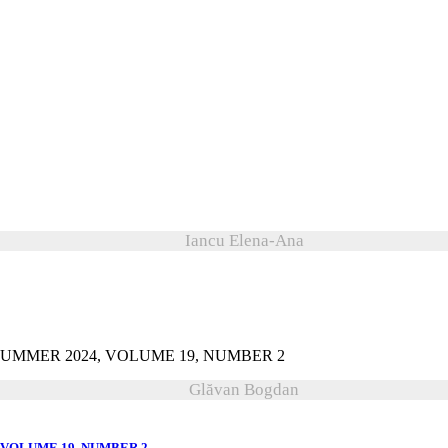
Iancu Elena-Ana
Glăvan Bogdan