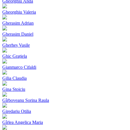
Gheorghiu Anda
Gheorghiu Valeria
Gherasim Adrian
Gherasim Daniel
Gherheș Vasile
Ghic Grațiela
Gianmarco Cifaldi
Gilia Claudia
Gina Stoiciu
Gîrboveanu Sorina Raula
Giredariu Otilia
Gîrlea Angelica Maria