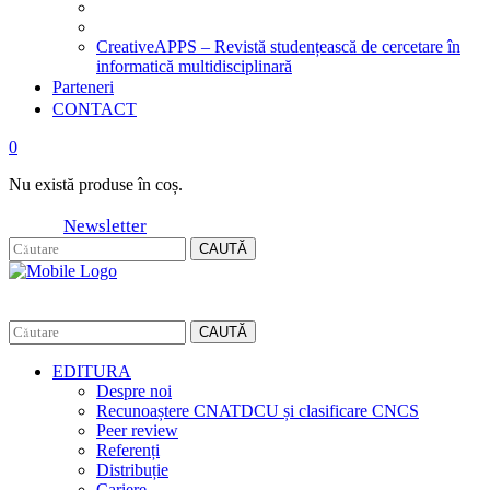
CreativeAPPS – Revistă studențească de cercetare în
informatică multidisciplinară
Parteneri
CONTACT
0
Nu există produse în coș.
Newsletter
CAUTĂ
CAUTĂ
EDITURA
Despre noi
Recunoaștere CNATDCU și clasificare CNCS
Peer review
Referenți
Distribuție
Cariere