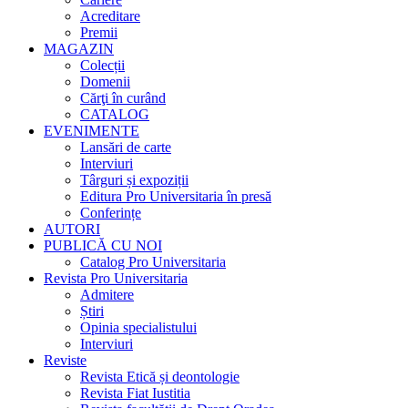
Acreditare
Premii
MAGAZIN
Colecții
Domenii
Cărţi în curând
CATALOG
EVENIMENTE
Lansări de carte
Interviuri
Târguri și expoziții
Editura Pro Universitaria în presă
Conferințe
AUTORI
PUBLICĂ CU NOI
Catalog Pro Universitaria
Revista Pro Universitaria
Admitere
Știri
Opinia specialistului
Interviuri
Reviste
Revista Etică și deontologie
Revista Fiat Iustitia