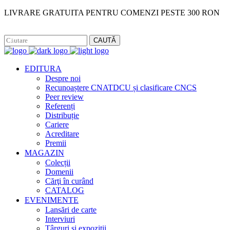
LIVRARE GRATUITA PENTRU COMENZI PESTE 300 RON
Facebook
Instagram
CAUTĂ
EDITURA
Despre noi
Recunoaștere CNATDCU și clasificare CNCS
Peer review
Referenți
Distribuție
Cariere
Acreditare
Premii
MAGAZIN
Colecții
Domenii
Cărţi în curând
CATALOG
EVENIMENTE
Lansări de carte
Interviuri
Târguri și expoziții