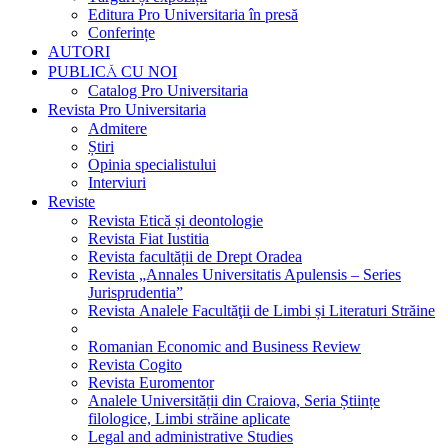
Editura Pro Universitaria în presă
Conferințe
AUTORI
PUBLICĂ CU NOI
Catalog Pro Universitaria
Revista Pro Universitaria
Admitere
Știri
Opinia specialistului
Interviuri
Reviste
Revista Etică și deontologie
Revista Fiat Iustitia
Revista facultății de Drept Oradea
Revista „Annales Universitatis Apulensis – Series
Jurisprudentia”
Revista Analele Facultăţii de Limbi și Literaturi Străine
Romanian Economic and Business Review
Revista Cogito
Revista Euromentor
Analele Universității din Craiova, Seria Științe
filologice, Limbi străine aplicate
Legal and administrative Studies