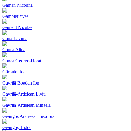
Găman Nicolina
Gambier Yves
Gamenț Niculae
Gana Lavinia
Ganea Alina
Ganea George-Horațiu
Gârbuleț Ioan
Gavrilă Bogdan Ion
Gavrilă-Ardelean Liviu
Gavrilă-Ardelean Mihaela
Geangoș Andreea Theodora
Geangoș Tudor