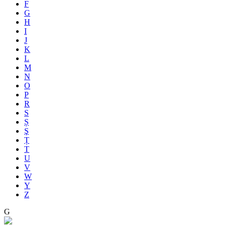
F
G
H
I
J
K
L
M
N
O
P
R
S
Ș
Ş
Ț
T
U
V
W
Y
Z
G