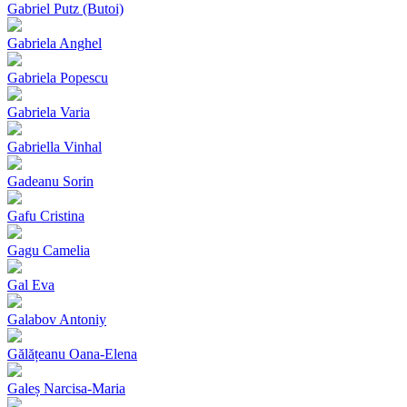
Gabriel Putz (Butoi)
Gabriela Anghel
Gabriela Popescu
Gabriela Varia
Gabriella Vinhal
Gadeanu Sorin
Gafu Cristina
Gagu Camelia
Gal Eva
Galabov Antoniy
Gălățeanu Oana-Elena
Galeș Narcisa-Maria