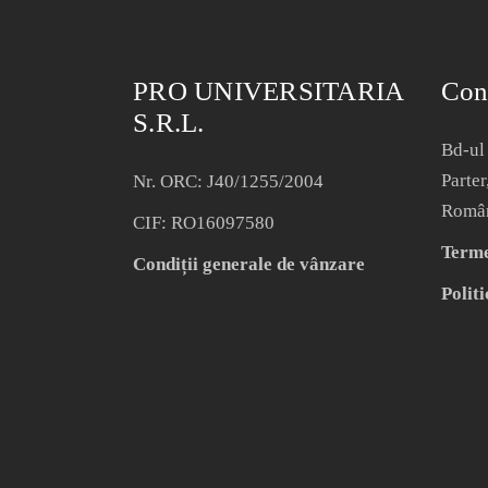
PRO UNIVERSITARIA
Con
S.R.L.
Bd-ul 
Parter
Nr. ORC: J40/1255/2004
Româ
CIF: RO16097580
Termen
Condiții generale de vânzare
Politi