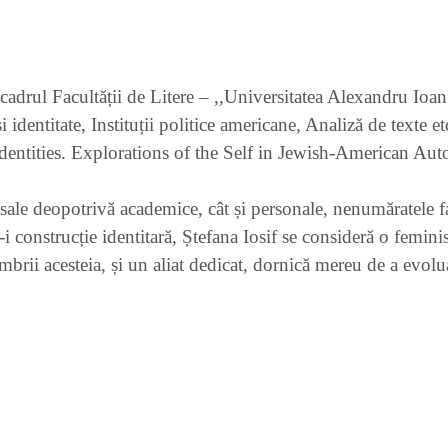
 cadrul Facultății de Litere – ,,Universitatea Alexandru Io
și identitate, Instituții politice americane, Analiză de texte e
g Identities. Explorations of the Self in Jewish-American Au
 sale deopotrivă academice, cât și personale, nenumăratele fa
i construcție identitară, Ștefana Iosif se consideră o feminis
mbrii acesteia, și un aliat dedicat, dornică mereu de a evolu