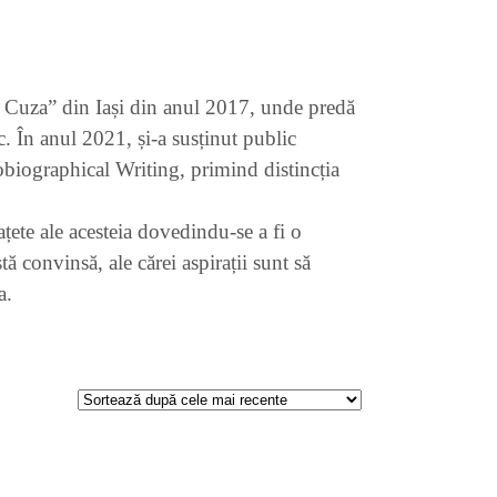
an Cuza” din Iași din anul 2017, unde predă
tc. În anul 2021, și-a susținut public
tobiographical Writing, primind distincția
țete ale acesteia dovedindu-se a fi o
tă convinsă, ale cărei aspirații sunt să
a.