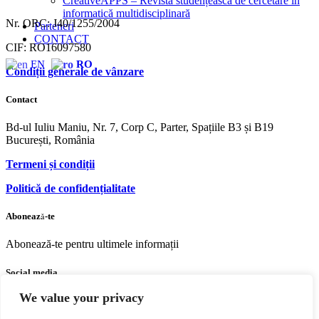
CreativeAPPS – Revistă studențească de cercetare în
informatică multidisciplinară
Nr. ORC: J40/1255/2004
Parteneri
CONTACT
CIF: RO16097580
EN
RO
Condiții generale de vânzare
Contact
Bd-ul Iuliu Maniu, Nr. 7, Corp C, Parter, Spațiile B3 și B19
București, România
Termeni și condiții
Politică de confidențialitate
Abonează-te
Abonează-te pentru ultimele informații
Social media
We value your privacy
Facebook
Youtube
Instagram