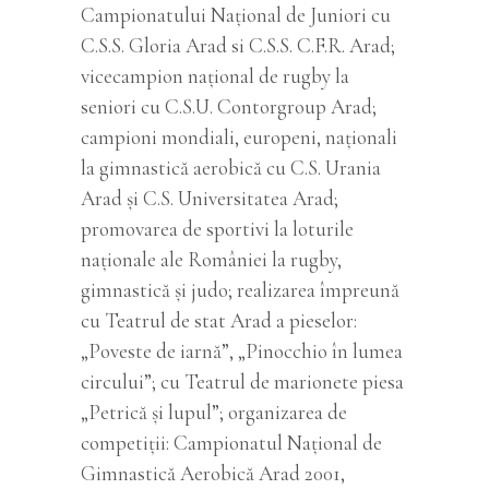
Campionatului Național de Juniori cu
C.S.S. Gloria Arad si C.S.S. C.F.R. Arad;
vicecampion național de rugby la
seniori cu C.S.U. Contorgroup Arad;
campioni mondiali, europeni, naționali
la gimnastică aerobică cu C.S. Urania
Arad și C.S. Universitatea Arad;
promovarea de sportivi la loturile
naționale ale României la rugby,
gimnastică și judo; realizarea împreună
cu Teatrul de stat Arad a pieselor:
„Poveste de iarnă”, „Pinocchio în lumea
circului”; cu Teatrul de marionete piesa
„Petrică și lupul”; organizarea de
competiții: Campionatul Național de
Gimnastică Aerobică Arad 2001,