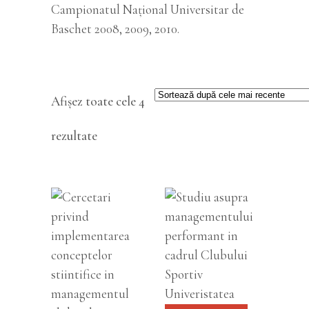
Campionatul Național Universitar de
Baschet 2008, 2009, 2010.
Afișez toate cele 4
Sortat
rezultate
după
cele
mai
VEZI
recente
VEZI
DETALII
DETALII