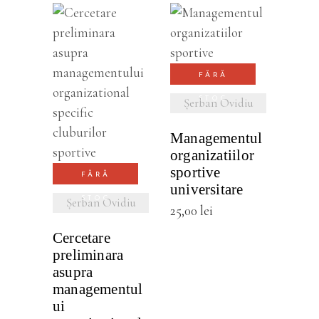
VEZI
DETALII
FĂRĂ
VEZI
STOC
Șerban Ovidiu
DETALII
Managementul
organizatiilor
sportive
FĂRĂ
universitare
STOC
Șerban Ovidiu
25,00
lei
Cercetare
preliminara
asupra
managementul
ui