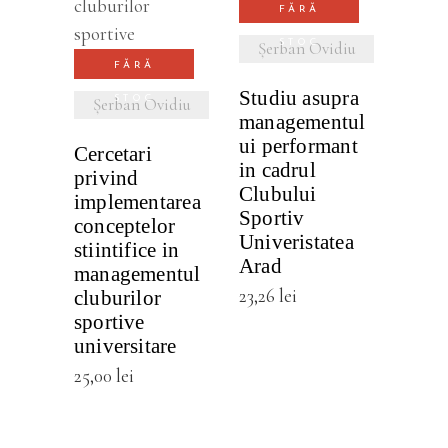
FĂRĂ
STOC
Șerban Ovidiu
FĂRĂ
Studiu asupra
STOC
Șerban Ovidiu
managementul
ui performant
Cercetari
in cadrul
privind
Clubului
implementarea
Sportiv
conceptelor
Univeristatea
stiintifice in
Arad
managementul
23,26
lei
cluburilor
sportive
universitare
25,00
lei