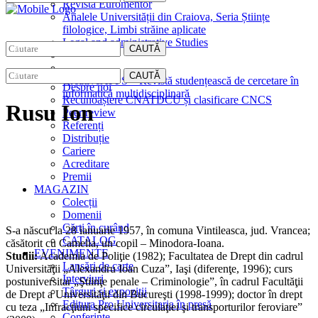
Revista Euromentor
Analele Universității din Craiova, Seria Științe
filologice, Limbi străine aplicate
Legal and administrative Studies
CAUTĂ
EDITURA
CAUTĂ
CreativeAPPS – Revistă studențească de cercetare în
Despre noi
informatică multidisciplinară
Recunoaștere CNATDCU și clasificare CNCS
Rusu Ion
Peer review
Referenți
Distribuție
Cariere
Acreditare
Premii
MAGAZIN
Colecții
Domenii
Cărţi în curând
S-a născut la 28 ianuarie 1957, în comuna Vintileasca, jud. Vrancea;
CATALOG
căsătorit cu Camelia, un copil – Minodora-Ioana.
EVENIMENTE
Studii:
Academia de Poliţie (1982); Facultatea de Drept din cadrul
Lansări de carte
Universităţii „Alexandru Ioan Cuza”, Iaşi (diferenţe, 1996); curs
Interviuri
postuniversitar „Ştiinţe penale – Criminologie”, în cadrul Facultăţii
Târguri și expoziții
de Drept a Universităţii din Bucureşti (1998-1999); doctor în drept
Editura Pro Universitaria în presă
cu teza „Infracţiuni specifice circulaţiei şi transporturilor feroviare”
Conferințe