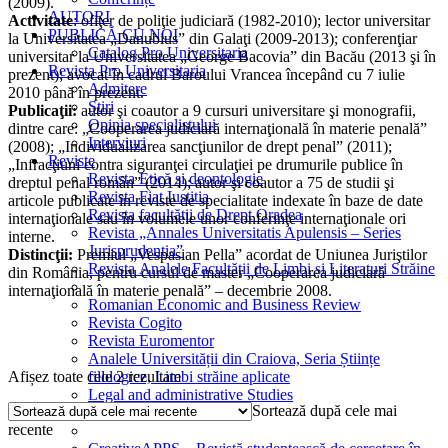
(2009).
AUTORI
Activitate
: ofiţer de poliţie judiciară (1982-2010); lector universitar
PUBLICĂ CU NOI
la Universitatea „Danubius” din Galaţi (2009-2013); conferenţiar
Catalog Pro Universitaria
universitar la Universitatea „George Bacovia” din Bacău (2013 şi în
Revista Pro Universitaria
prezent); avocat în cadrul Baroului Vrancea începând cu 7 iulie
Admitere
2010 până în prezent.
Știri
Publicaţii:
autor şi coautor a 9 cursuri universitare şi monografii,
Opinia specialistului
dintre care: „Cooperarea judiciară internaţională în materie penală”
Interviuri
(2008); „Individualizarea sancţiunilor de drept penal” (2011);
Reviste
„Infracţiuni contra siguranţei circulaţiei pe drumurile publice în
Revista Etică și deontologie
dreptul penal român” (2014); autor şi coautor a 75 de studii şi
Revista Fiat Iustitia
articole publicate în reviste de specialitate indexate în baze de date
Revista facultății de Drept Oradea
internaţionale sau în volumele unor conferinţe internaţionale ori
Revista „Annales Universitatis Apulensis – Series
interne.
Jurisprudentia”
Distincţii:
Premiul „Vespasian Pella” acordat de Uniunea Juriştilor
Revista Analele Facultăţii de Limbi și Literaturi Străine
din România, pentru cursul de master „Cooperarea judiciară
internaţională în materie penală” – decembrie 2008.
Romanian Economic and Business Review
Revista Cogito
Revista Euromentor
Analele Universității din Craiova, Seria Științe
Sortat
Afișez toate cele 2 rezultate
filologice, Limbi străine aplicate
după
Legal and administrative Studies
Sortează după cele mai
cele
recente
mai
recente