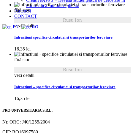
CreativeAPPS – Revistă studențească de cercetare în
informatică multidisciplinară
fără stoc
Parteneri
CONTACT
Rusu Ion
vezi detalii
EN
RO
Infractiuni specifice circulatiei si transporturilor feroviare
16,35
lei
fără stoc
Rusu Ion
vezi detalii
Infractiuni – specifice circulatiei si transporturilor feroviare
16,35
lei
PRO UNIVERSITARIA S.R.L.
Nr. ORC: J40/1255/2004
CIF: RO16097580