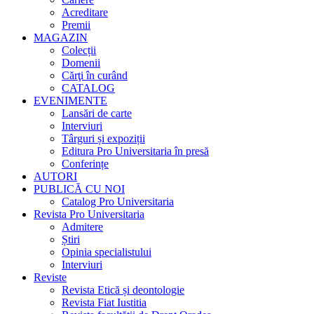
Acreditare
Premii
MAGAZIN
Colecții
Domenii
Cărţi în curând
CATALOG
EVENIMENTE
Lansări de carte
Interviuri
Târguri și expoziții
Editura Pro Universitaria în presă
Conferințe
AUTORI
PUBLICĂ CU NOI
Catalog Pro Universitaria
Revista Pro Universitaria
Admitere
Știri
Opinia specialistului
Interviuri
Reviste
Revista Etică și deontologie
Revista Fiat Iustitia