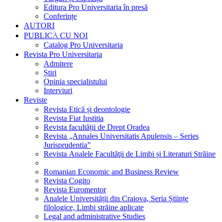
Editura Pro Universitaria în presă
Conferințe
AUTORI
PUBLICĂ CU NOI
Catalog Pro Universitaria
Revista Pro Universitaria
Admitere
Știri
Opinia specialistului
Interviuri
Reviste
Revista Etică și deontologie
Revista Fiat Iustitia
Revista facultății de Drept Oradea
Revista „Annales Universitatis Apulensis – Series
Jurisprudentia”
Revista Analele Facultăţii de Limbi și Literaturi Străine
Romanian Economic and Business Review
Revista Cogito
Revista Euromentor
Analele Universității din Craiova, Seria Științe
filologice, Limbi străine aplicate
Legal and administrative Studies