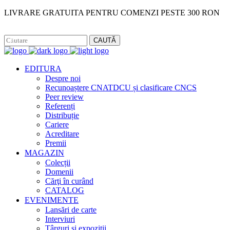
LIVRARE GRATUITA PENTRU COMENZI PESTE 300 RON
Facebook
Instagram
CAUTĂ
EDITURA
Despre noi
Recunoaștere CNATDCU și clasificare CNCS
Peer review
Referenți
Distribuție
Cariere
Acreditare
Premii
MAGAZIN
Colecții
Domenii
Cărţi în curând
CATALOG
EVENIMENTE
Lansări de carte
Interviuri
Târguri și expoziții