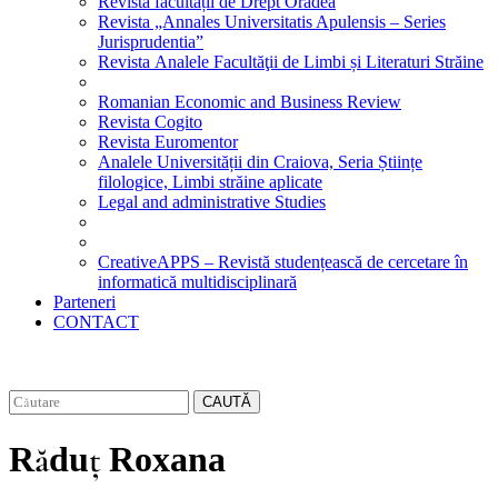
Revista facultății de Drept Oradea
Revista „Annales Universitatis Apulensis – Series
Jurisprudentia”
Revista Analele Facultăţii de Limbi și Literaturi Străine
Romanian Economic and Business Review
Revista Cogito
Revista Euromentor
Analele Universității din Craiova, Seria Științe
filologice, Limbi străine aplicate
Legal and administrative Studies
CreativeAPPS – Revistă studențească de cercetare în
informatică multidisciplinară
Parteneri
CONTACT
CAUTĂ
Răduț Roxana