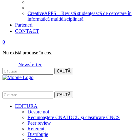
CreativeAPPS – Revistă studențească de cercetare în
informatică multidisciplinară
Parteneri
CONTACT
0
Nu există produse în coș.
Newsletter
CAUTĂ
CAUTĂ
EDITURA
Despre noi
Recunoaștere CNATDCU și clasificare CNCS
Peer review
Referenți
Distribuție
Cariere