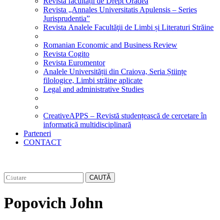
Revista facultății de Drept Oradea
Revista „Annales Universitatis Apulensis – Series
Jurisprudentia”
Revista Analele Facultăţii de Limbi și Literaturi Străine
Romanian Economic and Business Review
Revista Cogito
Revista Euromentor
Analele Universității din Craiova, Seria Științe
filologice, Limbi străine aplicate
Legal and administrative Studies
CreativeAPPS – Revistă studențească de cercetare în
informatică multidisciplinară
Parteneri
CONTACT
CAUTĂ
Popovich John