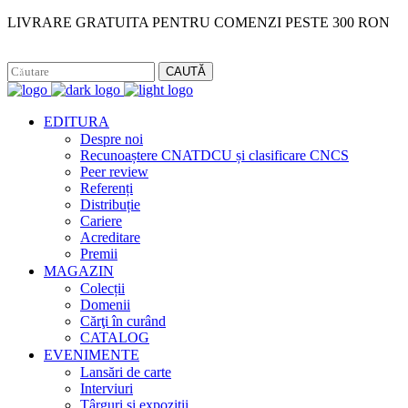
LIVRARE GRATUITA PENTRU COMENZI PESTE 300 RON
Facebook
Instagram
CAUTĂ
EDITURA
Despre noi
Recunoaștere CNATDCU și clasificare CNCS
Peer review
Referenți
Distribuție
Cariere
Acreditare
Premii
MAGAZIN
Colecții
Domenii
Cărţi în curând
CATALOG
EVENIMENTE
Lansări de carte
Interviuri
Târguri și expoziții