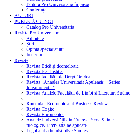
Editura Pro Universitaria în presă
Conferințe
AUTORI
PUBLICĂ CU NOI
Catalog Pro Universitaria
Revista Pro Universitaria
Admitere
Știri
Opinia specialistului
Interviuri
Reviste
Revista Etică și deontologie
Revista Fiat Iustitia
Revista facultății de Drept Oradea
Revista „Annales Universitatis Apulensis – Series
Jurisprudentia”
Revista Analele Facultăţii de Limbi și Literaturi Străine
Romanian Economic and Business Review
Revista Cogito
Revista Euromentor
Analele Universității din Craiova, Seria Științe
filologice, Limbi străine aplicate
Legal and administrative Studies