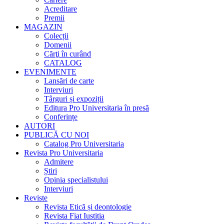
Acreditare
Premii
MAGAZIN
Colecții
Domenii
Cărţi în curând
CATALOG
EVENIMENTE
Lansări de carte
Interviuri
Târguri și expoziții
Editura Pro Universitaria în presă
Conferințe
AUTORI
PUBLICĂ CU NOI
Catalog Pro Universitaria
Revista Pro Universitaria
Admitere
Știri
Opinia specialistului
Interviuri
Reviste
Revista Etică și deontologie
Revista Fiat Iustitia