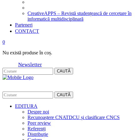
CreativeAPPS – Revistă studențească de cercetare în
informatică multidisciplinară
Parteneri
CONTACT
0
Nu există produse în coș.
Newsletter
CAUTĂ
CAUTĂ
EDITURA
Despre noi
Recunoaștere CNATDCU și clasificare CNCS
Peer review
Referenți
Distribuție
Cariere