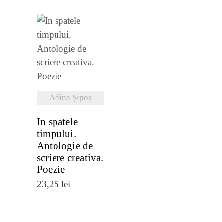
VEZI
DETALII
Adina Șipoș
In spatele
timpului.
Antologie de
scriere creativa.
Poezie
23,25
lei