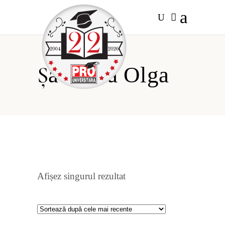
Șatohina Olga
Afișez singurul rezultat