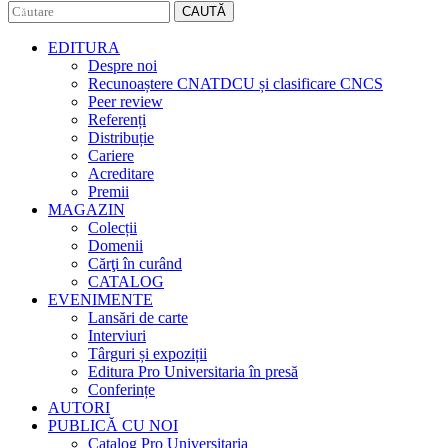
CAUTĂ
EDITURA
Despre noi
Recunoaștere CNATDCU și clasificare CNCS
Peer review
Referenți
Distribuție
Cariere
Acreditare
Premii
MAGAZIN
Colecții
Domenii
Cărţi în curând
CATALOG
EVENIMENTE
Lansări de carte
Interviuri
Târguri și expoziții
Editura Pro Universitaria în presă
Conferințe
AUTORI
PUBLICĂ CU NOI
Catalog Pro Universitaria