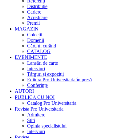
Referenți
Distribuție
Cariere
Acreditare
Premii
MAGAZIN
Colecții
Domenii
Cărţi în curând
CATALOG
EVENIMENTE
Lansări de carte
Interviuri
Târguri și expoziții
Editura Pro Universitaria în presă
Conferințe
AUTORI
PUBLICĂ CU NOI
Catalog Pro Universitaria
Revista Pro Universitaria
Admitere
Știri
Opinia specialistului
Interviuri
Reviste