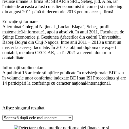
resurse umane la firma SC SIBARIS SRL, Sebeş, jud. Alba, iar
înainte de aceasta a fost consilier economist în comerț și marketing
din august 2011 până în decembrie 2013 pentru aceeași firmă.
Educaţie şi formare
A terminat Colegiul Naţional „Lucian Blaga”, Sebeş, profil
matematică-informatică, apoi a absolvit, în anul 2011, Facultatea de
Ştiinţe Economice şi Gestiunea Afacerilor din cadrul Universității
Babeş-Bolyai din Cluj-Napoca. Între anii 2011 – 2013 a urmat un
master la aceeași facultate. În 2017 a obținut diploma de expert
contabil, membru CECCAR, iar în 2021 a devenit doctor in
contabilitate.
Informaţii suplimentare
A publicat 15 articole științifice publicate în reviste/jurnale BDI sau
în volumele unor conferințe indexate BDI sau ISI Proceedings și are
14 participări la conferințe cu caracter național/internațional.
Afișez singurul rezultat