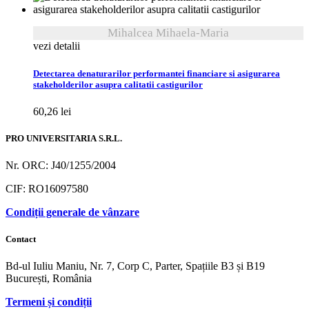
Mihalcea Mihaela-Maria
vezi detalii
Detectarea denaturarilor performantei financiare si asigurarea
stakeholderilor asupra calitatii castigurilor
60,26
lei
PRO UNIVERSITARIA S.R.L.
Nr. ORC: J40/1255/2004
CIF: RO16097580
Condiții generale de vânzare
Contact
Bd-ul Iuliu Maniu, Nr. 7, Corp C, Parter, Spațiile B3 și B19
București, România
Termeni și condiții