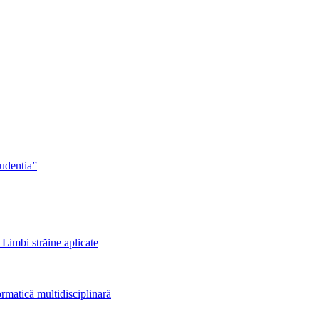
rudentia”
 Limbi străine aplicate
rmatică multidisciplinară