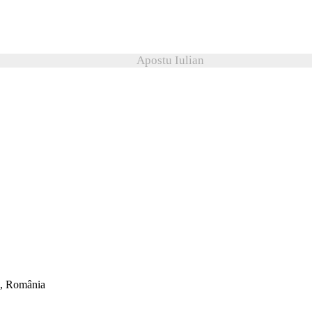
Apostu Iulian
ti, România