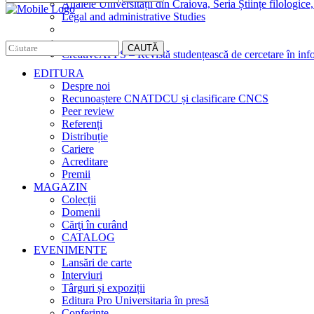
Analele Universității din Craiova, Seria Științe filologice,
Legal and administrative Studies
CAUTĂ
CreativeAPPS – Revistă studențească de cercetare în info
EDITURA
Despre noi
Recunoaștere CNATDCU și clasificare CNCS
Peer review
Referenți
Distribuție
Cariere
Acreditare
Premii
MAGAZIN
Colecții
Domenii
Cărţi în curând
CATALOG
EVENIMENTE
Lansări de carte
Interviuri
Târguri și expoziții
Editura Pro Universitaria în presă
Conferințe