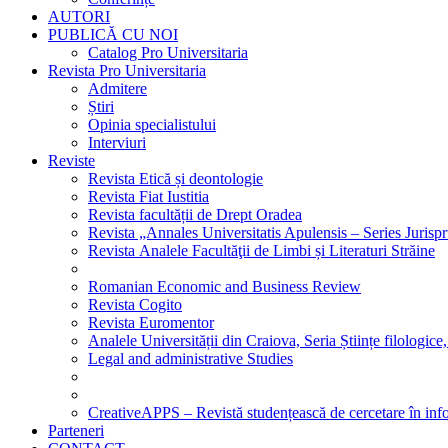
AUTORI
PUBLICĂ CU NOI
Catalog Pro Universitaria
Revista Pro Universitaria
Admitere
Știri
Opinia specialistului
Interviuri
Reviste
Revista Etică și deontologie
Revista Fiat Iustitia
Revista facultății de Drept Oradea
Revista „Annales Universitatis Apulensis – Series Jurisp
Revista Analele Facultăţii de Limbi și Literaturi Străine
Romanian Economic and Business Review
Revista Cogito
Revista Euromentor
Analele Universității din Craiova, Seria Științe filologice,
Legal and administrative Studies
CreativeAPPS – Revistă studențească de cercetare în info
Parteneri