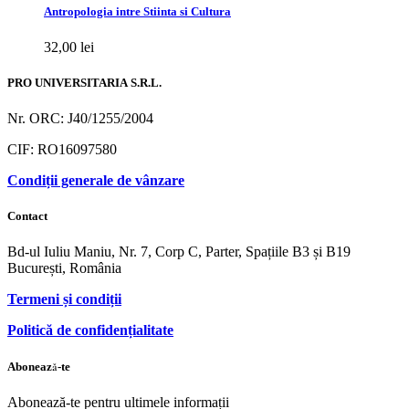
Antropologia intre Stiinta si Cultura
32,00
lei
PRO UNIVERSITARIA S.R.L.
Nr. ORC: J40/1255/2004
CIF: RO16097580
Condiții generale de vânzare
Contact
Bd-ul Iuliu Maniu, Nr. 7, Corp C, Parter, Spațiile B3 și B19
București, România
Termeni și condiții
Politică de confidențialitate
Abonează-te
Abonează-te pentru ultimele informații