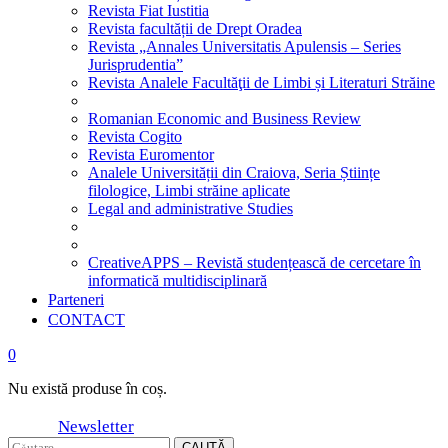
Revista Fiat Iustitia
Revista facultății de Drept Oradea
Revista „Annales Universitatis Apulensis – Series
Jurisprudentia”
Revista Analele Facultăţii de Limbi și Literaturi Străine
Romanian Economic and Business Review
Revista Cogito
Revista Euromentor
Analele Universității din Craiova, Seria Științe
filologice, Limbi străine aplicate
Legal and administrative Studies
CreativeAPPS – Revistă studențească de cercetare în
informatică multidisciplinară
Parteneri
CONTACT
0
Nu există produse în coș.
Newsletter
CAUTĂ