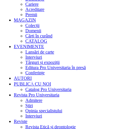
Cariere
Acreditare
Premii
MAGAZIN
Colecții
Domenii
Cărţi în curând
CATALOG
EVENIMENTE
Lansări de carte
Interviuri
Târguri și expoziții
Editura Pro Universitaria în presă
Conferințe
AUTORI
PUBLICĂ CU NOI
Catalog Pro Universitaria
Revista Pro Universitaria
Admitere
Știri
Opinia specialistului
Interviuri
Reviste
Revista Etică și deontologie