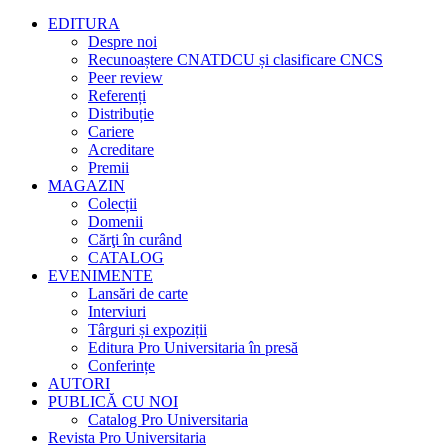
EDITURA
Despre noi
Recunoaștere CNATDCU și clasificare CNCS
Peer review
Referenți
Distribuție
Cariere
Acreditare
Premii
MAGAZIN
Colecții
Domenii
Cărţi în curând
CATALOG
EVENIMENTE
Lansări de carte
Interviuri
Târguri și expoziții
Editura Pro Universitaria în presă
Conferințe
AUTORI
PUBLICĂ CU NOI
Catalog Pro Universitaria
Revista Pro Universitaria