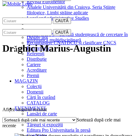
Revista Euromentor
Analele Universității din Craiova, Seria Științe
filologice, Limbi străine aplicate
Legal and administrative Studies
CAUTĂ
EDITURA
CAUTĂ
CreativeAPPS – Revistă studențească de cercetare în
Despre noi
informatică multidisciplinară
Recunoaștere CNATDCU și clasificare CNCS
Drăghici Marius-Augustin
Peer review
Referenți
Distribuție
Cariere
Acreditare
Premii
MAGAZIN
Colecții
Domenii
Cărţi în curând
CATALOG
EVENIMENTE
Afișez singurul rezultat
Lansări de carte
Interviuri
Sortează după cele mai
Târguri și expoziții
recente
Editura Pro Universitaria în presă
Conferințe