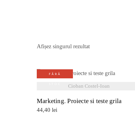
Afișez singurul rezultat
FĂRĂ
VEZI DETALII
STOC
Cioban Costel-Ioan
Marketing. Proiecte si teste grila
44,40
lei