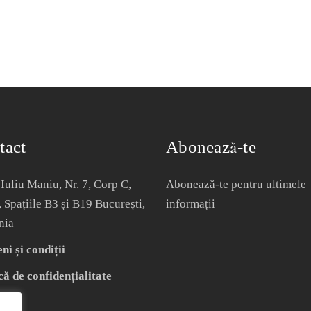
tact
Abonează-te
Iuliu Maniu, Nr. 7, Corp C,
Abonează-te pentru ultimele
, Spațiile B3 și B19 București,
informații
nia
i și condiții
că de confidențialitate