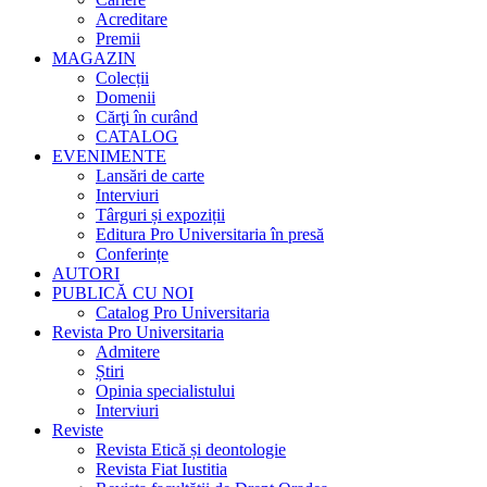
Acreditare
Premii
MAGAZIN
Colecții
Domenii
Cărţi în curând
CATALOG
EVENIMENTE
Lansări de carte
Interviuri
Târguri și expoziții
Editura Pro Universitaria în presă
Conferințe
AUTORI
PUBLICĂ CU NOI
Catalog Pro Universitaria
Revista Pro Universitaria
Admitere
Știri
Opinia specialistului
Interviuri
Reviste
Revista Etică și deontologie
Revista Fiat Iustitia