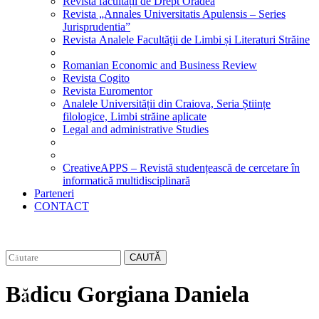
Revista facultății de Drept Oradea
Revista „Annales Universitatis Apulensis – Series
Jurisprudentia”
Revista Analele Facultăţii de Limbi și Literaturi Străine
Romanian Economic and Business Review
Revista Cogito
Revista Euromentor
Analele Universității din Craiova, Seria Științe
filologice, Limbi străine aplicate
Legal and administrative Studies
CreativeAPPS – Revistă studențească de cercetare în
informatică multidisciplinară
Parteneri
CONTACT
CAUTĂ
Bădicu Gorgiana Daniela