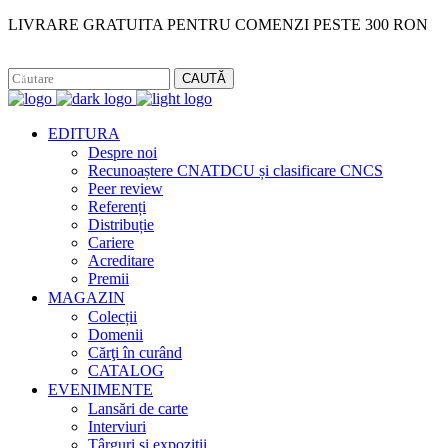
LIVRARE GRATUITA PENTRU COMENZI PESTE 300 RON
Facebook
Instagram
CAUTĂ
EDITURA
Despre noi
Recunoaștere CNATDCU și clasificare CNCS
Peer review
Referenți
Distribuție
Cariere
Acreditare
Premii
MAGAZIN
Colecții
Domenii
Cărţi în curând
CATALOG
EVENIMENTE
Lansări de carte
Interviuri
Târguri și expoziții