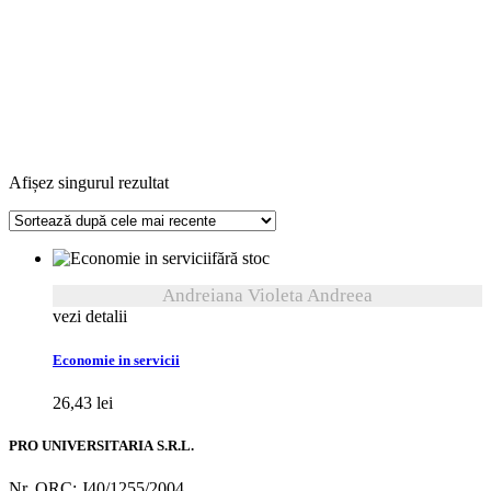
Afișez singurul rezultat
fără stoc
Andreiana Violeta Andreea
vezi detalii
Economie in servicii
26,43
lei
PRO UNIVERSITARIA S.R.L.
Nr. ORC: J40/1255/2004