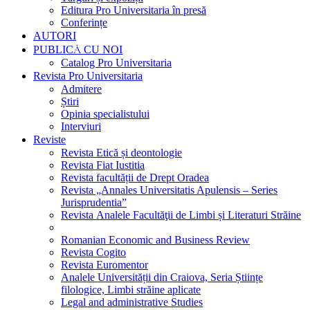
Editura Pro Universitaria în presă
Conferințe
AUTORI
PUBLICĂ CU NOI
Catalog Pro Universitaria
Revista Pro Universitaria
Admitere
Știri
Opinia specialistului
Interviuri
Reviste
Revista Etică și deontologie
Revista Fiat Iustitia
Revista facultății de Drept Oradea
Revista „Annales Universitatis Apulensis – Series
Jurisprudentia”
Revista Analele Facultăţii de Limbi și Literaturi Străine
Romanian Economic and Business Review
Revista Cogito
Revista Euromentor
Analele Universității din Craiova, Seria Științe
filologice, Limbi străine aplicate
Legal and administrative Studies