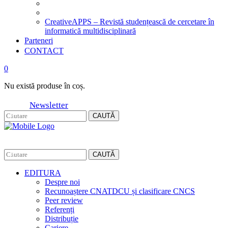
CreativeAPPS – Revistă studențească de cercetare în
informatică multidisciplinară
Parteneri
CONTACT
0
Nu există produse în coș.
Newsletter
CAUTĂ
CAUTĂ
EDITURA
Despre noi
Recunoaștere CNATDCU și clasificare CNCS
Peer review
Referenți
Distribuție
Cariere