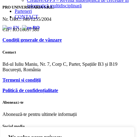
CreativeAPPS – Revistă studențească de cercetare în
informatică multidisciplinară
PRO UNIVERSITARIA S.R.L.
Parteneri
CONTACT
Nr. ORC: J40/1255/2004
EN
RO
CIF: RO16097580
Condiții generale de vânzare
Contact
Bd-ul Iuliu Maniu, Nr. 7, Corp C, Parter, Spațiile B3 și B19
București, România
Termeni și condiții
Politică de confidențialitate
Abonează-te
Abonează-te pentru ultimele informații
Social media