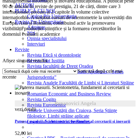
managementul informației și inovarea educațională. A publicat peste
AUTORI
90 de articole în reviste de prestigiu, 21 de cărți, dintre care 3
PUBLICĂ CU NOI
internaționale, precum și 2 capitole în volume colective
Catalog Pro Universitaria
internaționale. A susținut cursuri de scientometrie la universități din
Revista Pro Universitaria
Europa, Asia și România, contribuind activ la promovarea
Admitere
vizibilității producției științifice și la formarea cercetătorilor în
Știri
domeniul evaluării academice
Opinia specialistului
Interviuri
Reviste
Revista Etică și deontologie
Afișez singurul rezultat
Revista Fiat Iustitia
Revista facultății de Drept Oradea
Sortează după cele mai
Revista „Annales Universitatis Apulensis – Series
recente
Jurisprudentia”
Revista Analele Facultăţii de Limbi și Literaturi Străine
Romanian Economic and Business Review
Revista Cogito
Repanovici Angela
Revista Euromentor
vezi detalii
Analele Universității din Craiova, Seria Științe
filologice, Limbi străine aplicate
Puterea masurii. Scientometria, fundament al cercetarii si inovarii
Legal and administrative Studies
52,00
lei