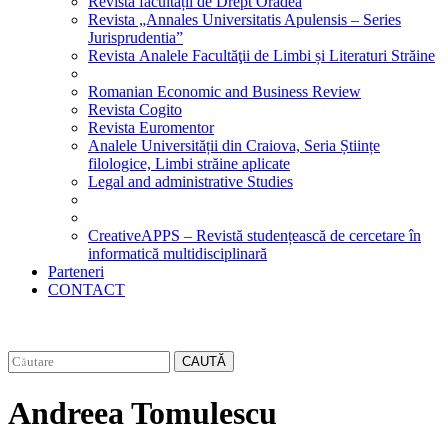
Revista facultății de Drept Oradea
Revista „Annales Universitatis Apulensis – Series
Jurisprudentia”
Revista Analele Facultăţii de Limbi și Literaturi Străine
Romanian Economic and Business Review
Revista Cogito
Revista Euromentor
Analele Universității din Craiova, Seria Științe
filologice, Limbi străine aplicate
Legal and administrative Studies
CreativeAPPS – Revistă studențească de cercetare în
informatică multidisciplinară
Parteneri
CONTACT
CAUTĂ
Andreea Tomulescu