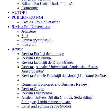
Editura Pro Universitaria în presă
Conferințe
AUTORI
PUBLICĂ CU NOI
Catalog Pro Universitaria
Revista Pro Universitaria
Admitere
Știri
Opinia specialistului
Interviuri
Reviste
Revista Etică și deontologie
Revista Fiat Iustitia
Revista facultății de Drept Oradea
Revista „Annales Universitatis Apulensis – Series
Jurisprudentia”
Revista Analele Facultăţii de Limbi și Literaturi Străine
Romanian Economic and Business Review
Revista Cogito
Revista Euromentor
Analele Universității din Craiova, Seria Științe
filologice, Limbi străine aplicate
Legal and administrative Studies