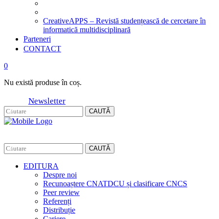
CreativeAPPS – Revistă studențească de cercetare în
informatică multidisciplinară
Parteneri
CONTACT
0
Nu există produse în coș.
Newsletter
CAUTĂ
CAUTĂ
EDITURA
Despre noi
Recunoaștere CNATDCU și clasificare CNCS
Peer review
Referenți
Distribuție
Cariere