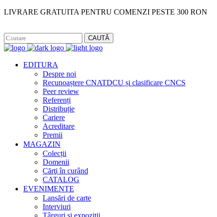
LIVRARE GRATUITA PENTRU COMENZI PESTE 300 RON
Facebook
Instagram
CAUTĂ
EDITURA
Despre noi
Recunoaștere CNATDCU și clasificare CNCS
Peer review
Referenți
Distribuție
Cariere
Acreditare
Premii
MAGAZIN
Colecții
Domenii
Cărţi în curând
CATALOG
EVENIMENTE
Lansări de carte
Interviuri
Târguri și expoziții