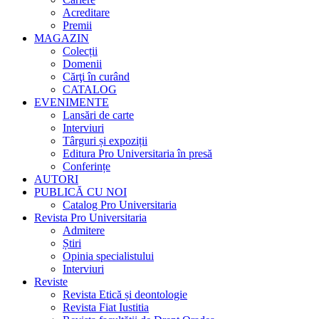
Acreditare
Premii
MAGAZIN
Colecții
Domenii
Cărţi în curând
CATALOG
EVENIMENTE
Lansări de carte
Interviuri
Târguri și expoziții
Editura Pro Universitaria în presă
Conferințe
AUTORI
PUBLICĂ CU NOI
Catalog Pro Universitaria
Revista Pro Universitaria
Admitere
Știri
Opinia specialistului
Interviuri
Reviste
Revista Etică și deontologie
Revista Fiat Iustitia