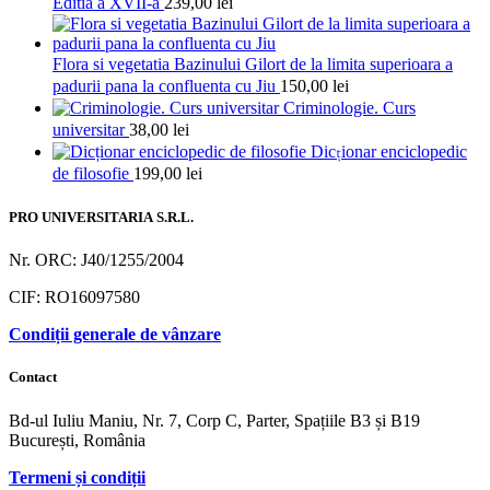
Editia a XVII-a
239,00
lei
Flora si vegetatia Bazinului Gilort de la limita superioara a
padurii pana la confluenta cu Jiu
150,00
lei
Criminologie. Curs
universitar
38,00
lei
Dicționar enciclopedic
de filosofie
199,00
lei
PRO UNIVERSITARIA S.R.L.
Nr. ORC: J40/1255/2004
CIF: RO16097580
Condiții generale de vânzare
Contact
Bd-ul Iuliu Maniu, Nr. 7, Corp C, Parter, Spațiile B3 și B19
București, România
Termeni și condiții