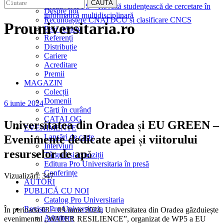
EDITURA
CAUTĂ
CreativeAPPS – Revistă studențească de cercetare în
Despre noi
informatică multidisciplinară
Recunoaștere CNATDCU și clasificare CNCS
Prouniversitaria.ro
Peer review
Referenți
Distribuție
Cariere
Acreditare
Premii
MAGAZIN
Colecții
Domenii
6 iunie 2024
Cărţi în curând
CATALOG
Universitatea din Oradea și EU GREEN –
EVENIMENTE
Lansări de carte
Evenimente dedicate apei și viitorului
Interviuri
resurselor de apă
Târguri și expoziții
Editura Pro Universitaria în presă
Conferințe
Vizualizări:
347
AUTORI
PUBLICĂ CU NOI
Catalog Pro Universitaria
Revista Pro Universitaria
În perioada 03 – 09 iunie 2024, Universitatea din Oradea găzduiește
Admitere
evenimentul „WATER RESILIENCE”, organizat de WP5 a EU