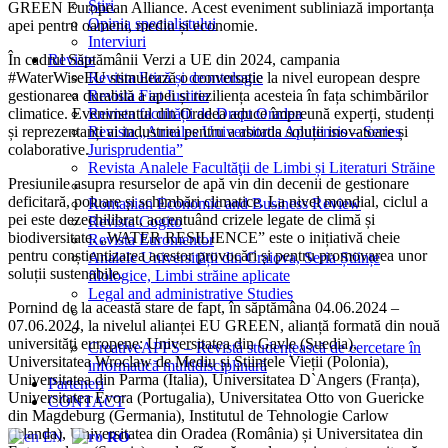
Știri
GREEN European Alliance. Acest eveniment subliniază importanța
Opinia specialistului
apei pentru oameni, mediu și economie.
Interviuri
Reviste
În cadrul Săptămânii Verzi a UE din 2024, campania
Revista Etică și deontologie
#WaterWiseEU stimulează o conversație la nivel european despre
Revista Fiat Iustitia
gestionarea durabilă a apei și reziliența acesteia în fața schimbărilor
Revista facultății de Drept Oradea
climatice. Evenimentul din Oradea aduce împreună experți, studenți
Revista „Annales Universitatis Apulensis – Series
și reprezentanți ai industriei pentru a aborda soluții inovatoare și
Jurisprudentia”
colaborative.
Revista Analele Facultăţii de Limbi și Literaturi Străine
Presiunile asupra resurselor de apă vin din decenii de gestionare
deficitară, poluare și schimbări climatice. La nivel mondial, ciclul a
Romanian Economic and Business Review
pei este dezechilibrat, accentuând crizele legate de climă și
Revista Cogito
biodiversitate. „WATER RESILIENCE” este o inițiativă cheie
Revista Euromentor
pentru conștientizarea acestor provocări și pentru promovarea unor
Analele Universității din Craiova, Seria Științe
soluții sustenabile.
filologice, Limbi străine aplicate
Legal and administrative Studies
Pornind de la această stare de fapt, în săptămâna 04.06.2024 –
07.06.2024, la nivelul alianței EU GREEN, alianță formată din nouă
universități europene: Universitatea din Gavle (Suedia),
CreativeAPPS – Revistă studențească de cercetare în
Universitatea Wroclaw de Mediu și Științele Vieții (Polonia),
informatică multidisciplinară
Universitatea din Parma (Italia), Universitatea D`Angers (Franța),
Parteneri
Universitatea Évora (Portugalia), Universitatea Otto von Guericke
CONTACT
din Magdeburg (Germania), Institutul de Tehnologie Carlow
(Irlanda), Universitatea din Oradea (România) și Universitatea din
EN
RO