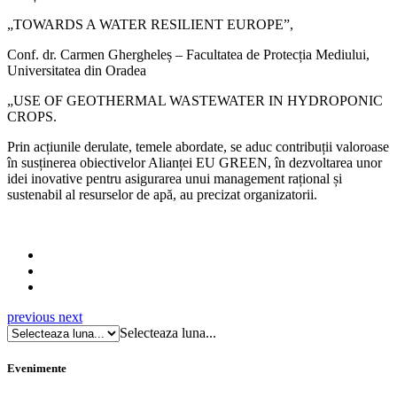
„TOWARDS A WATER RESILIENT EUROPE”,
Conf. dr. Carmen Ghergheleș – Facultatea de Protecția Mediului,
Universitatea din Oradea
„USE OF GEOTHERMAL WASTEWATER IN HYDROPONIC
CROPS.
Prin acțiunile derulate, temele abordate, se aduc contribuții valoroase
în susținerea obiectivelor Alianței EU GREEN, în dezvoltarea unor
idei inovative pentru asigurarea unui management rațional și
sustenabil al resurselor de apă, au precizat organizatorii.
previous
next
Selecteaza luna...
Evenimente