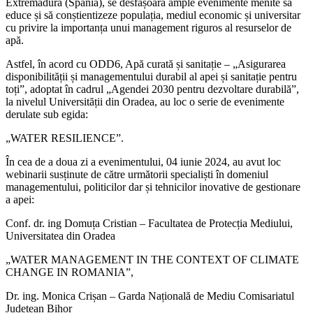
Extremadura (Spania), se desfășoară ample evenimente menite să
educe și să conștientizeze populația, mediul economic și universitar
cu privire la importanța unui management riguros al resurselor de
apă.
Astfel, în acord cu ODD6, Apă curată și sanitație – „Asigurarea
disponibilității și managementului durabil al apei și sanitație pentru
toți”, adoptat în cadrul „Agendei 2030 pentru dezvoltare durabilă”,
la nivelul Universității din Oradea, au loc o serie de evenimente
derulate sub egida:
„WATER RESILIENCE”.
În cea de a doua zi a evenimentului, 04 iunie 2024, au avut loc
webinarii susținute de către următorii specialiști în domeniul
managementului, politicilor dar și tehnicilor inovative de gestionare
a apei:
Conf. dr. ing Domuța Cristian – Facultatea de Protecția Mediului,
Universitatea din Oradea
„WATER MANAGEMENT IN THE CONTEXT OF CLIMATE
CHANGE IN ROMANIA”,
Dr. ing. Monica Crișan – Garda Națională de Mediu Comisariatul
Județean Bihor