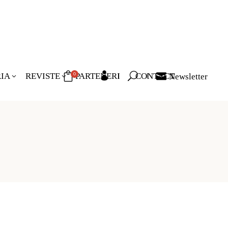
RIA
REVISTE
PARTENERI
CONTACT
Newsletter
0
duse în coș.