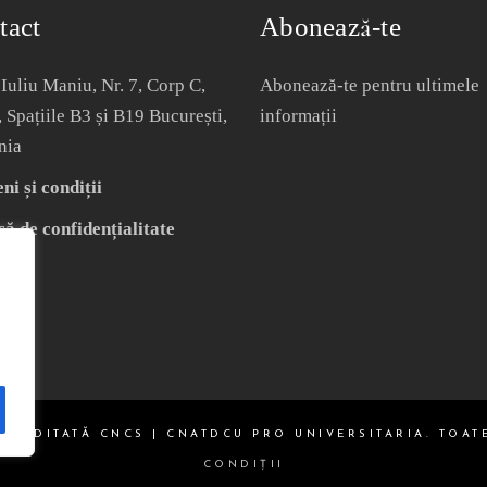
tact
Abonează-te
Iuliu Maniu, Nr. 7, Corp C,
Abonează-te pentru ultimele
, Spațiile B3 și B19 București,
informații
nia
i și condiții
că de confidențialitate
ACREDITATĂ CNCS | CNATDCU PRO UNIVERSITARIA. TOAT
CONDIŢII