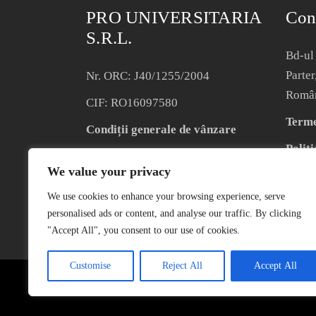
PRO UNIVERSITARIA
Con
S.R.L.
Bd-ul 
Parter
Nr. ORC: J40/1255/2004
Româ
CIF: RO16097580
Termen
Condiții generale de vânzare
Politi
We value your privacy
We use cookies to enhance your browsing experience, serve
personalised ads or content, and analyse our traffic. By clicking
"Accept All", you consent to our use of cookies.
Customise
Reject All
Accept All
COPYRIGHT © 2004 – 2023 EDITURA 