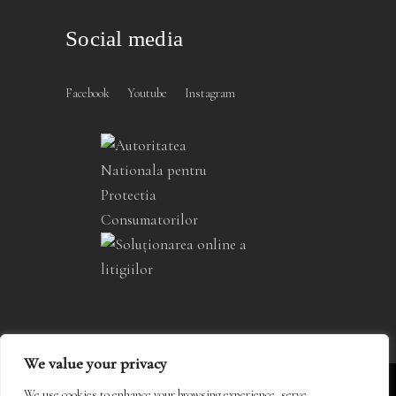
Social media
Facebook
Youtube
Instagram
We value your privacy
COPYRIGHT © 2004 – 2023
We use cookies to enhance your browsing experience, serve