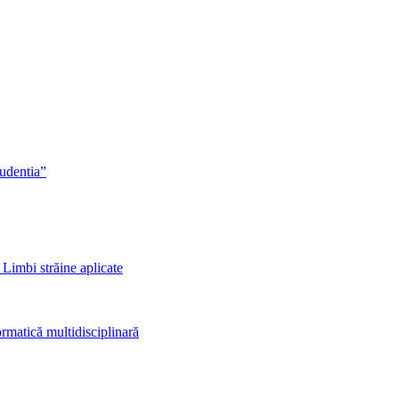
rudentia”
 Limbi străine aplicate
rmatică multidisciplinară