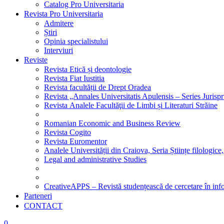
Catalog Pro Universitaria
Revista Pro Universitaria
Admitere
Știri
Opinia specialistului
Interviuri
Reviste
Revista Etică și deontologie
Revista Fiat Iustitia
Revista facultății de Drept Oradea
Revista „Annales Universitatis Apulensis – Series Jurisp
Revista Analele Facultăţii de Limbi și Literaturi Străine
Romanian Economic and Business Review
Revista Cogito
Revista Euromentor
Analele Universității din Craiova, Seria Științe filologice,
Legal and administrative Studies
CreativeAPPS – Revistă studențească de cercetare în info
Parteneri
CONTACT
0