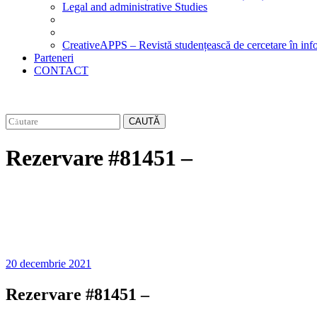
Legal and administrative Studies
CreativeAPPS – Revistă studențească de cercetare în info
Parteneri
CONTACT
CAUTĂ
Rezervare #81451 –
20 decembrie 2021
Rezervare #81451 –