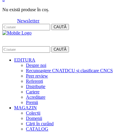
Nu există produse în coș.
Newsletter
CAUTĂ
CAUTĂ
EDITURA
Despre noi
Recunoaștere CNATDCU și clasificare CNCS
Peer review
Referenți
Distribuție
Cariere
Acreditare
Premii
MAGAZIN
Colecții
Domenii
Cărţi în curând
CATALOG