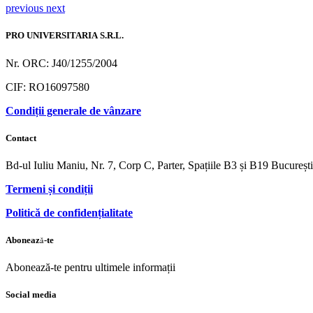
previous
next
PRO UNIVERSITARIA S.R.L.
Nr. ORC: J40/1255/2004
CIF: RO16097580
Condiții generale de vânzare
Contact
Bd-ul Iuliu Maniu, Nr. 7, Corp C, Parter, Spațiile B3 și B19 Bucureș
Termeni și condiții
Politică de confidențialitate
Abonează-te
Abonează-te pentru ultimele informații
Social media