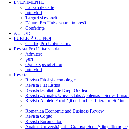
EVENIMENTE
Lansări de carte
Interviuri
Târguri și expoziții
Editura Pro Universitaria în presă
Conferințe
AUTORI
PUBLICĂ CU NOI
Catalog Pro Universitaria
Revista Pro Universitaria
Admitere
Știri
Opinia specialistului
Interviuri
Reviste
Revista Etică și deontologie
Revista Fiat Iustitia
Revista facultății de Drept Oradea
Revista „Annales Universitatis Apulensis – Series Jurisp
Revista Analele Facultăţii de Limbi și Literaturi Străine
Romanian Economic and Business Review
Revista Cogito
Revista Euromentor
Analele Universității din Craiova, Seria Științe filologice,