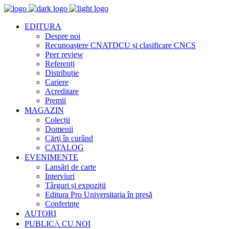
EDITURA
Despre noi
Recunoaștere CNATDCU și clasificare CNCS
Peer review
Referenți
Distribuție
Cariere
Acreditare
Premii
MAGAZIN
Colecții
Domenii
Cărţi în curând
CATALOG
EVENIMENTE
Lansări de carte
Interviuri
Târguri și expoziții
Editura Pro Universitaria în presă
Conferințe
AUTORI
PUBLICĂ CU NOI