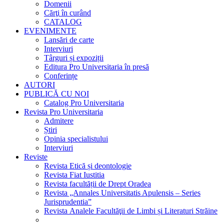
Domenii
Cărţi în curând
CATALOG
EVENIMENTE
Lansări de carte
Interviuri
Târguri și expoziții
Editura Pro Universitaria în presă
Conferințe
AUTORI
PUBLICĂ CU NOI
Catalog Pro Universitaria
Revista Pro Universitaria
Admitere
Știri
Opinia specialistului
Interviuri
Reviste
Revista Etică și deontologie
Revista Fiat Iustitia
Revista facultății de Drept Oradea
Revista „Annales Universitatis Apulensis – Series
Jurisprudentia”
Revista Analele Facultăţii de Limbi și Literaturi Străine