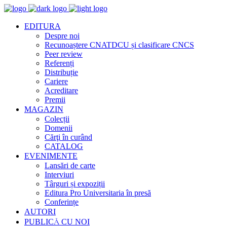
EDITURA
Despre noi
Recunoaștere CNATDCU și clasificare CNCS
Peer review
Referenți
Distribuție
Cariere
Acreditare
Premii
MAGAZIN
Colecții
Domenii
Cărţi în curând
CATALOG
EVENIMENTE
Lansări de carte
Interviuri
Târguri și expoziții
Editura Pro Universitaria în presă
Conferințe
AUTORI
PUBLICĂ CU NOI