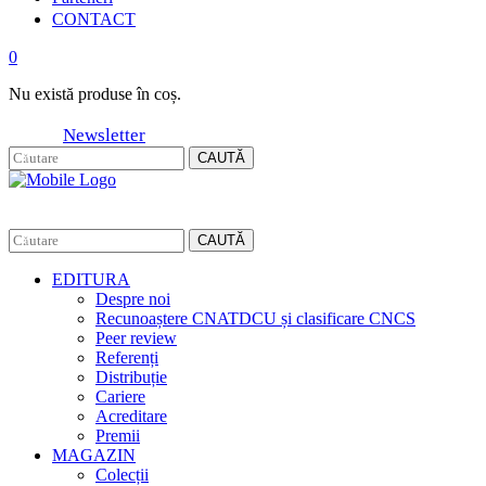
CONTACT
0
Nu există produse în coș.
Newsletter
CAUTĂ
CAUTĂ
EDITURA
Despre noi
Recunoaștere CNATDCU și clasificare CNCS
Peer review
Referenți
Distribuție
Cariere
Acreditare
Premii
MAGAZIN
Colecții