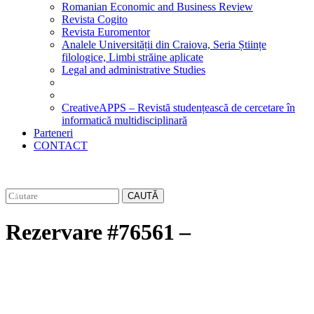
Romanian Economic and Business Review
Revista Cogito
Revista Euromentor
Analele Universității din Craiova, Seria Științe
filologice, Limbi străine aplicate
Legal and administrative Studies
CreativeAPPS – Revistă studențească de cercetare în
informatică multidisciplinară
Parteneri
CONTACT
CAUTĂ
Rezervare #76561 –