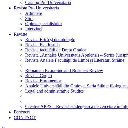
Catalog Pro Universitaria
Revista Pro Universitaria
Admitere
Știri
Opinia specialistului
Interviuri
Reviste
Revista Etică și deontologie
Revista Fiat Iustitia
Revista facultății de Drept Oradea
Revista „Annales Universitatis Apulensis – Series Jurisp
Revista Analele Facultăţii de Limbi și Literaturi Străine
Romanian Economic and Business Review
Revista Cogito
Revista Euromentor
Analele Universității din Craiova, Seria Științe filologice,
Legal and administrative Studies
CreativeAPPS – Revistă studențească de cercetare în info
Parteneri
CONTACT
0