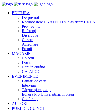
EDITURA
Despre noi
Recunoaștere CNATDCU și clasificare CNCS
Peer review
Referenți
Distribuție
Cariere
Acreditare
Premii
MAGAZIN
Colecții
Domenii
Cărţi în curând
CATALOG
EVENIMENTE
Lansări de carte
Interviuri
Târguri și expoziții
Editura Pro Universitaria în presă
Conferințe
AUTORI
PUBLICĂ CU NOI