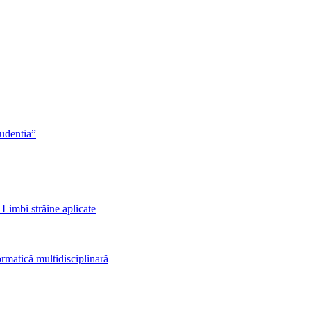
rudentia”
 Limbi străine aplicate
rmatică multidisciplinară