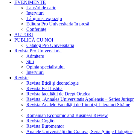
EVENIMENTE
Lansări de carte
Interviuri
Târguri și expoziții
Editura Pro Universitaria în presă
Conferințe
AUTORI
PUBLICĂ CU NOI
Catalog Pro Universitaria
Revista Pro Universitaria
Admitere
Știri
Opinia specialistului
Interviuri
Reviste
Revista Etică și deontologie
Revista Fiat Iustitia
Revista facultății de Drept Oradea
Revista „Annales Universitatis Apulensis – Series Jurisp
Revista Analele Facultăţii de Limbi și Literaturi Străine
Romanian Economic and Business Review
Revista Cogito
Revista Euromentor
Analele Universității din Craiova, Seria Științe filologice,