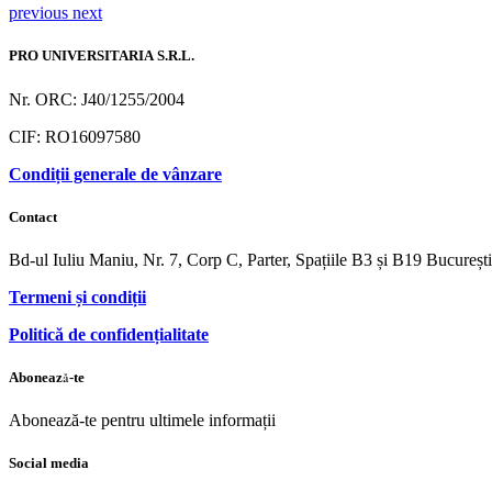
previous
next
PRO UNIVERSITARIA S.R.L.
Nr. ORC: J40/1255/2004
CIF: RO16097580
Condiții generale de vânzare
Contact
Bd-ul Iuliu Maniu, Nr. 7, Corp C, Parter, Spațiile B3 și B19 Bucureș
Termeni și condiții
Politică de confidențialitate
Abonează-te
Abonează-te pentru ultimele informații
Social media