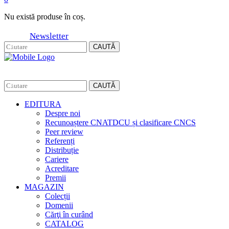
Nu există produse în coș.
Newsletter
CAUTĂ
CAUTĂ
EDITURA
Despre noi
Recunoaștere CNATDCU și clasificare CNCS
Peer review
Referenți
Distribuție
Cariere
Acreditare
Premii
MAGAZIN
Colecții
Domenii
Cărţi în curând
CATALOG