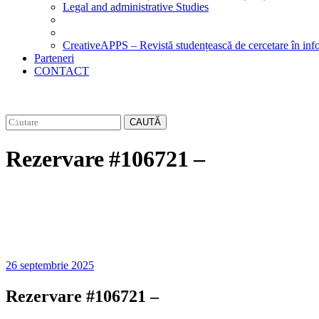
Legal and administrative Studies
CreativeAPPS – Revistă studențească de cercetare în info
Parteneri
CONTACT
CAUTĂ
Rezervare #106721 –
26 septembrie 2025
Rezervare #106721 –