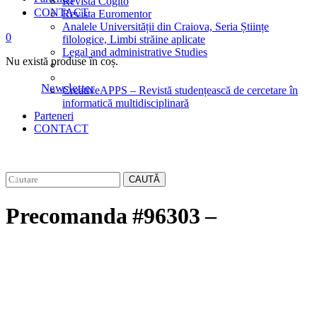
Revista Cogito
CONTACT
Revista Euromentor
Analele Universității din Craiova, Seria Științe
0
filologice, Limbi străine aplicate
Legal and administrative Studies
Nu există produse în coș.
Newsletter
CreativeAPPS – Revistă studențească de cercetare în
informatică multidisciplinară
Parteneri
CONTACT
CAUTĂ
Precomanda #96303 –