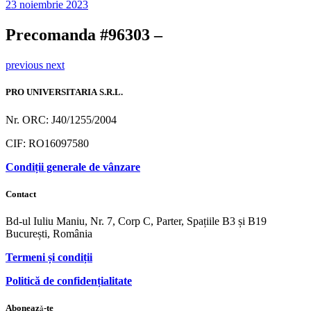
23 noiembrie 2023
Precomanda #96303 –
previous
next
PRO UNIVERSITARIA S.R.L.
Nr. ORC: J40/1255/2004
CIF: RO16097580
Condiții generale de vânzare
Contact
Bd-ul Iuliu Maniu, Nr. 7, Corp C, Parter, Spațiile B3 și B19
București, România
Termeni și condiții
Politică de confidențialitate
Abonează-te