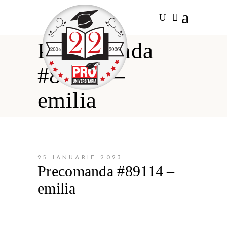
Precomanda
#89114 –
emilia
25 IANUARIE 2023
Precomanda #89114 –
emilia