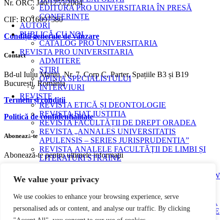
Nr. ORC: J40/1255/2004
EDITURA PRO UNIVERSITARIA ÎN PRESĂ
CONFERINȚE
CIF: RO16097580
AUTORI
PUBLICĂ CU NOI
Condiții generale de vânzare
CATALOG PRO UNIVERSITARIA
REVISTA PRO UNIVERSITARIA
Contact
ADMITERE
ȘTIRI
Bd-ul Iuliu Maniu, Nr. 7, Corp C, Parter, Spațiile B3 și B19
OPINIA SPECIALISTULUI
București, România
INTERVIURI
REVISTE
Termeni și condiții
REVISTA ETICĂ ȘI DEONTOLOGIE
REVISTA FIAT IUSTITIA
Politică de confidențialitate
REVISTA FACULTĂȚII DE DREPT ORADEA
REVISTA „ANNALES UNIVERSITATIS
Abonează-te
APULENSIS – SERIES JURISPRUDENTIA”
REVISTA ANALELE FACULTĂŢII DE LIMBI ȘI
Abonează-te pentru ultimele informații
LITERATURI STRĂINE
Social media
ROMANIAN ECONOMIC AND BUSINESS REVIEW
We value your privacy
REVISTA COGITO
REVISTA EUROMENTOR
Facebook
Youtube
Instagram
We use cookies to enhance your browsing experience, serve
ANALELE UNIVERSITĂȚII DIN CRAIOVA, SERIA
personalised ads or content, and analyse our traffic. By clicking
ȘTIINȚE FILOLOGICE, LIMBI STRĂINE APLICATE
LEGAL AND ADMINISTRATIVE STUDIES