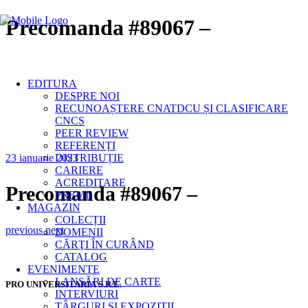
Precomanda #89067 –
EDITURA
DESPRE NOI
RECUNOAȘTERE CNATDCU ȘI CLASIFICARE
CNCS
PEER REVIEW
REFERENȚI
23 ianuarie 2023
DISTRIBUȚIE
CARIERE
ACREDITARE
Precomanda #89067 –
PREMII
MAGAZIN
COLECȚII
previous
next
DOMENII
CĂRŢI ÎN CURÂND
CATALOG
EVENIMENTE
LANSĂRI DE CARTE
PRO UNIVERSITARIA S.R.L.
INTERVIURI
TÂRGURI ȘI EXPOZIȚII