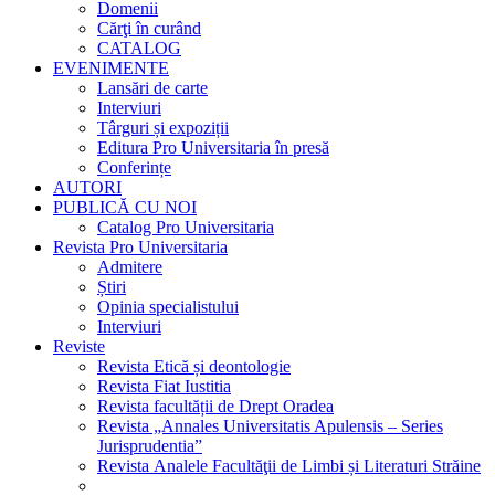
Domenii
Cărţi în curând
CATALOG
EVENIMENTE
Lansări de carte
Interviuri
Târguri și expoziții
Editura Pro Universitaria în presă
Conferințe
AUTORI
PUBLICĂ CU NOI
Catalog Pro Universitaria
Revista Pro Universitaria
Admitere
Știri
Opinia specialistului
Interviuri
Reviste
Revista Etică și deontologie
Revista Fiat Iustitia
Revista facultății de Drept Oradea
Revista „Annales Universitatis Apulensis – Series
Jurisprudentia”
Revista Analele Facultăţii de Limbi și Literaturi Străine