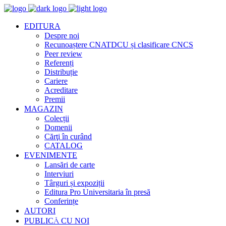
EDITURA
Despre noi
Recunoaștere CNATDCU și clasificare CNCS
Peer review
Referenți
Distribuție
Cariere
Acreditare
Premii
MAGAZIN
Colecții
Domenii
Cărţi în curând
CATALOG
EVENIMENTE
Lansări de carte
Interviuri
Târguri și expoziții
Editura Pro Universitaria în presă
Conferințe
AUTORI
PUBLICĂ CU NOI