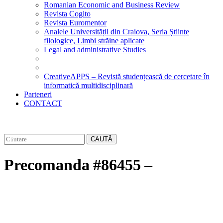
Romanian Economic and Business Review
Revista Cogito
Revista Euromentor
Analele Universității din Craiova, Seria Științe
filologice, Limbi străine aplicate
Legal and administrative Studies
CreativeAPPS – Revistă studențească de cercetare în
informatică multidisciplinară
Parteneri
CONTACT
CAUTĂ
Precomanda #86455 –