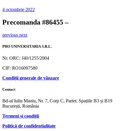
4 octombrie 2022
Precomanda #86455 –
previous
next
PRO UNIVERSITARIA S.R.L.
Nr. ORC: J40/1255/2004
CIF: RO16097580
Condiții generale de vânzare
Contact
Bd-ul Iuliu Maniu, Nr. 7, Corp C, Parter, Spațiile B3 și B19
București, România
Termeni și condiții
Politică de confidențialitate