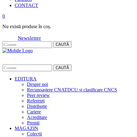
CONTACT
0
Nu există produse în coș.
Newsletter
CAUTĂ
CAUTĂ
EDITURA
Despre noi
Recunoaștere CNATDCU și clasificare CNCS
Peer review
Referenți
Distribuție
Cariere
Acreditare
Premii
MAGAZIN
Colecții