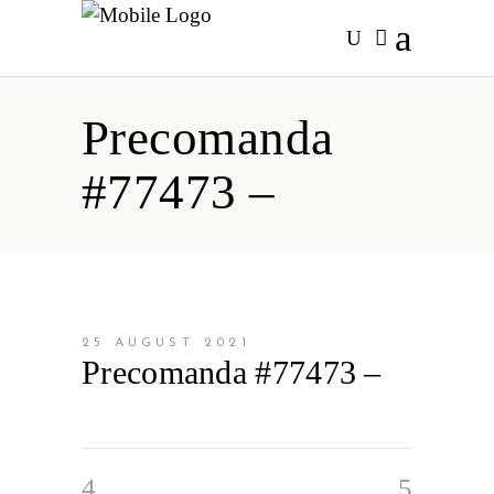
Precomanda
#77473 –
25 AUGUST 2021
Precomanda #77473 –