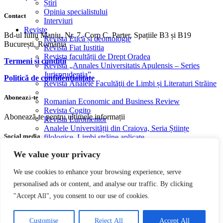
Știri
Opinia specialistului
Contact
Interviuri
Reviste
Bd-ul Iuliu Maniu, Nr. 7, Corp C, Parter, Spațiile B3 și B19
Revista Etică și deontologie
București, România
Revista Fiat Iustitia
Revista facultății de Drept Oradea
Termeni și condiții
Revista „Annales Universitatis Apulensis – Series
Jurisprudentia”
Politică de confidențialitate
Revista Analele Facultăţii de Limbi și Literaturi Străine
Abonează-te
Romanian Economic and Business Review
Revista Cogito
Abonează-te pentru ultimele informații
Revista Euromentor
Analele Universității din Craiova, Seria Științe
Social media
filologice, Limbi străine aplicate
Legal and administrative Studies
We value your privacy
Facebook
Youtube
Instagram
We use cookies to enhance your browsing experience, serve
CreativeAPPS – Revistă studențească de cercetare în
informatică multidisciplinară
personalised ads or content, and analyse our traffic. By clicking
Parteneri
"Accept All", you consent to our use of cookies.
CONTACT
Copyright © 2004 – 2023 Editura acreditată CNCS | CNATDCU
Pro Universitaria. Toate drepturile rezervate.
Termeni si Condiţii
EN
RO
Customise
Reject All
Accept All