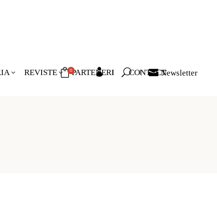
RIA
REVISTE
PARTENERI
CONTACT
Newsletter
0
duse în coș.