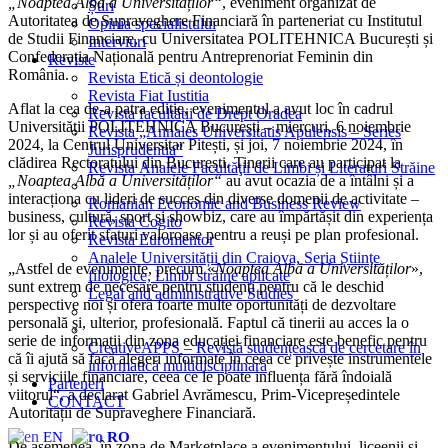
„Noaptea Albă a Universităților“
, eveniment organizat de
Știri
Autoritatea de Supraveghere Financiară în parteneriat cu Institutul
Opinia specialistului
de Studii Financiare, cu Universitatea POLITEHNICA București și
Interviuri
Confederația Națională pentru Antreprenoriat Feminin din
Reviste
România.
Revista Etică și deontologie
Revista Fiat Iustitia
Aflat la cea de-a patra ediție, evenimentul a avut loc în cadrul
Revista facultății de Drept Oradea
Universității POLITEHNICA București – miercuri, 6 noiembrie
Revista „Annales Universitatis Apulensis – Series
2024, la Centrul Universitar Pitești, și joi, 7 noiembrie 2024, în
Jurisprudentia”
clădirea Rectoratului din București. Tinerii care au participat la
Revista Analele Facultăţii de Limbi și Literaturi Străine
„Noaptea Albă a Universităților“
au avut ocazia de a întâlni și a
interacționa cu lideri de succes din diverse domenii de activitate –
Romanian Economic and Business Review
business, cultură, sport și showbiz, care au împărtășit din experiența
Revista Cogito
lor și au oferit sfaturi valoroase pentru a reuși pe plan profesional.
Revista Euromentor
Analele Universității din Craiova, Seria Științe
„Astfel de evenimente, precum «
Noaptea Albă a Universităților
»,
filologice, Limbi străine aplicate
sunt extrem de necesare pentru studenți pentru că le deschid
Legal and administrative Studies
perspective noi și oferă foarte multe oportunități de dezvoltare
personală și, ulterior, profesională. Faptul că tinerii au acces la o
serie de informații din zona educației financiare este benefic pentru
CreativeAPPS – Revistă studențească de cercetare în
că îi ajută să facă alegeri informate în ceea ce privește instrumentele
informatică multidisciplinară
și serviciile financiare, ceea ce le poate influența fără îndoială
Parteneri
viitorul“, a declarat Gabriel Avrămescu, Prim-Vicepreședintele
CONTACT
Autorității de Supraveghere Financiară.
EN
RO
De asemenea, în zona de Marketplace a evenimentului, liceenii și