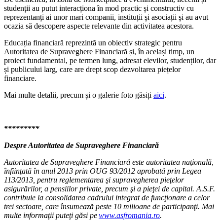
studenții au putut interacționa în mod practic și constructiv cu
reprezentanți ai unor mari companii, instituții și asociații și au avut
ocazia să descopere aspecte relevante din activitatea acestora.
Educația financiară reprezintă un obiectiv strategic pentru
Autoritatea de Supraveghere Financiară și, în același timp, un
proiect fundamental, pe termen lung, adresat elevilor, studenților, dar
și publicului larg, care are drept scop dezvoltarea piețelor
financiare.
Mai multe detalii, precum și o galerie foto găsiți
aici
.
*********
Despre Autoritatea de Supraveghere Financiară
Autoritatea de Supraveghere Financiară este autoritatea naţională,
înfiinţată în anul 2013 prin OUG 93/2012 aprobată prin Legea
113/2013, pentru reglementarea şi supravegherea pieţelor
asigurărilor, a pensiilor private, precum şi a pieţei de capital. A.S.F.
contribuie la consolidarea cadrului integrat de funcţionare a celor
trei sectoare, care însumează peste 10 milioane de participanţi. Mai
multe informaţii puteţi găsi pe
www.asfromania.ro
.