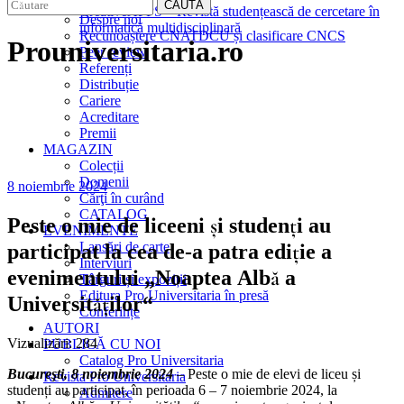
EDITURA
CAUTĂ
CreativeAPPS – Revistă studențească de cercetare în
Despre noi
informatică multidisciplinară
Recunoaștere CNATDCU și clasificare CNCS
Prouniversitaria.ro
Peer review
Referenți
Distribuție
Cariere
Acreditare
Premii
MAGAZIN
Colecții
Domenii
8 noiembrie 2024
Cărţi în curând
CATALOG
Peste o mie de liceeni și studenți au
EVENIMENTE
Lansări de carte
participat la cea de-a patra ediție a
Interviuri
evenimentului „Noaptea Albă a
Târguri și expoziții
Editura Pro Universitaria în presă
Universităților“
Conferințe
AUTORI
Vizualizări:
284
PUBLICĂ CU NOI
Catalog Pro Universitaria
Bucureşti, 8 noiembrie 2024
– Peste o mie de elevi de liceu și
Revista Pro Universitaria
studenți au participat, în perioada 6 – 7 noiembrie 2024, la
Admitere