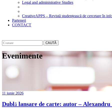
Legal and administrative Studies
CreativeAPPS – Revistă studențească de cercetare în info
Parteneri
CONTACT
CAUTĂ
Evenimente
11 iunie 2026
Dublă lansare de carte: autor – Alexandru