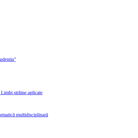
rudentia”
 Limbi străine aplicate
rmatică multidisciplinară