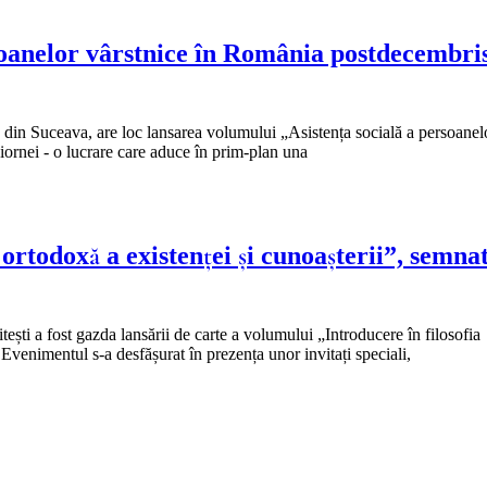
soanelor vârstnice în România postdecembris
 din Suceava, are loc lansarea volumului „Asistența socială a persoanel
rnei - o lucrare care aduce în prim-plan una
ortodoxă a existenței și cunoașterii”, semna
ești a fost gazda lansării de carte a volumului „Introducere în filosofia
Evenimentul s-a desfășurat în prezența unor invitați speciali,