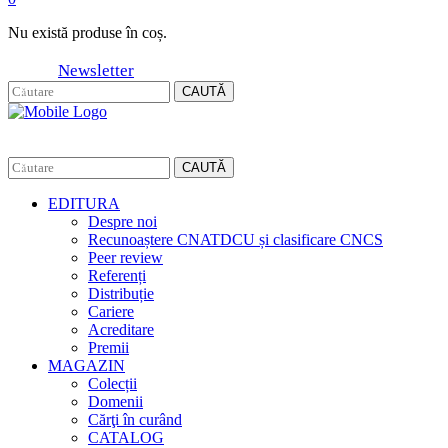
Nu există produse în coș.
Newsletter
CAUTĂ
CAUTĂ
EDITURA
Despre noi
Recunoaștere CNATDCU și clasificare CNCS
Peer review
Referenți
Distribuție
Cariere
Acreditare
Premii
MAGAZIN
Colecții
Domenii
Cărţi în curând
CATALOG