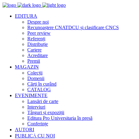
EDITURA
Despre noi
Recunoaștere CNATDCU și clasificare CNCS
Peer review
Referenți
Distribuție
Cariere
Acreditare
Premii
MAGAZIN
Colecții
Domenii
Cărţi în curând
CATALOG
EVENIMENTE
Lansări de carte
Interviuri
Târguri și expoziții
Editura Pro Universitaria în presă
Conferințe
AUTORI
PUBLICĂ CU NOI