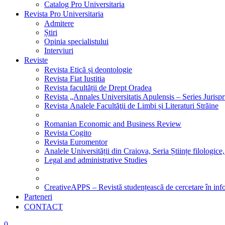
Catalog Pro Universitaria
Revista Pro Universitaria
Admitere
Știri
Opinia specialistului
Interviuri
Reviste
Revista Etică și deontologie
Revista Fiat Iustitia
Revista facultății de Drept Oradea
Revista „Annales Universitatis Apulensis – Series Jurisp
Revista Analele Facultăţii de Limbi și Literaturi Străine
Romanian Economic and Business Review
Revista Cogito
Revista Euromentor
Analele Universității din Craiova, Seria Științe filologice,
Legal and administrative Studies
CreativeAPPS – Revistă studențească de cercetare în info
Parteneri
CONTACT
0