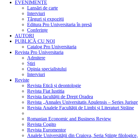
EVENIMENTE
Lansări de carte
Interviuri
Târguri și expoziții
Editura Pro Universitaria în presă
Conferințe
AUTORI
PUBLICĂ CU NOI
Catalog Pro Universitaria
Revista Pro Universitaria
Admitere
Știri
Opinia specialistului
Interviuri
Reviste
Revista Etică și deontologie
Revista Fiat Iustitia
Revista facultății de Drept Oradea
Revista „Annales Universitatis Apulensis – Series Jurisp
Revista Analele Facultăţii de Limbi și Literaturi Străine
Romanian Economic and Business Review
Revista Cogito
Revista Euromentor
Analele Universității din Craiova, Seria Științe filologice,