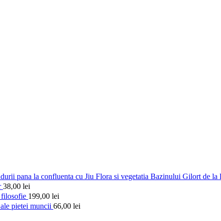
Flora si vegetatia Bazinului Gilort de la 
r
38,00
lei
filosofie
199,00
lei
 ale pietei muncii
66,00
lei