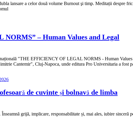
 dubla lansare a celor două volume Burnout şi timp. Meditații despre fric
 omul
 NORMS” – Human Values and Legal
pare internațională "THE EFFICIENCY OF LEGAL NORMS - Human Values
Dimitrie Cantemir", Cluj-Napoca, unde editura Pro Universitaria a fost p
 2026
fesoară de cuvinte și bolnavă de limba
seamnă grijă, implicare, responsabilitate și, mai ales, iubire sinceră p