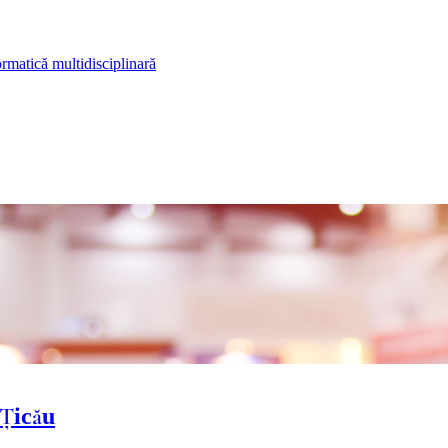
rmatică multidisciplinară
 Ţicău