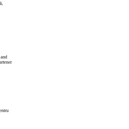
ă,
 and
artener
entru