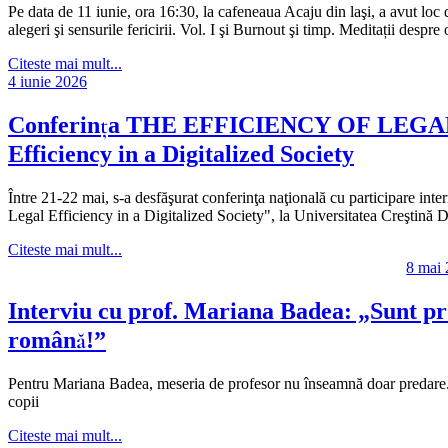
Pe data de 11 iunie, ora 16:30, la cafeneaua Acaju din laşi, a avut loc
alegeri şi sensurile fericirii. Vol. I şi Burnout şi timp. Meditații despre
Citeste mai mult...
4 iunie 2026
Conferinţa THE EFFICIENCY OF LEGAL
Efficiency in a Digitalized Society
Între 21-22 mai, s-a desfăşurat conferinţa naţională cu partici
Legal Efficiency in a Digitalized Society", la Universitatea Creştină 
Citeste mai mult...
8 mai
Interviu cu prof. Mariana Badea: „Sunt pro
română!”
Pentru Mariana Badea, meseria de profesor nu înseamnă doar predare. În
copii
Citeste mai mult...