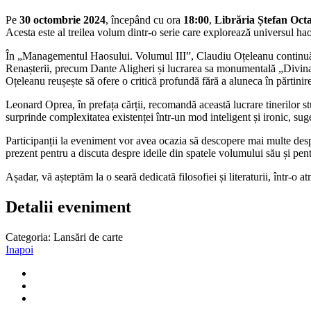
Pe
30 octombrie 2024
, începând cu ora
18:00
,
Librăria Ștefan Octa
Acesta este al treilea volum dintr-o serie care explorează universul haos
În „Managementul Haosului. Volumul III”, Claudiu Oțeleanu continuă să
Renașterii, precum Dante Aligheri și lucrarea sa monumentală „Divina C
Oțeleanu reușește să ofere o critică profundă fără a aluneca în părtinire, 
Leonard Oprea, în prefața cărții, recomandă această lucrare tinerilor st
surprinde complexitatea existenței într-un mod inteligent și ironic, sug
Participanții la eveniment vor avea ocazia să descopere mai multe despr
prezent pentru a discuta despre ideile din spatele volumului său și pent
Așadar, vă așteptăm la o seară dedicată filosofiei și literaturii, într-o 
Detalii eveniment
Categoria:
Lansări de carte
Inapoi