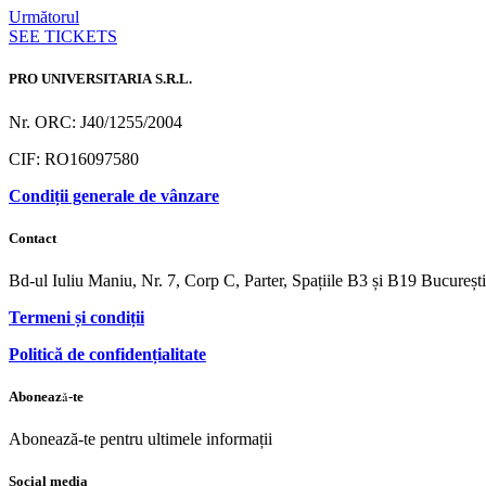
Următorul
SEE TICKETS
PRO UNIVERSITARIA S.R.L.
Nr. ORC: J40/1255/2004
CIF: RO16097580
Condiții generale de vânzare
Contact
Bd-ul Iuliu Maniu, Nr. 7, Corp C, Parter, Spațiile B3 și B19 Bucureș
Termeni și condiții
Politică de confidențialitate
Abonează-te
Abonează-te pentru ultimele informații
Social media