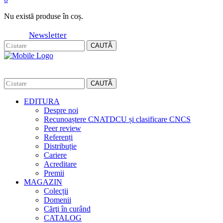
Nu există produse în coș.
Newsletter
CAUTĂ
CAUTĂ
EDITURA
Despre noi
Recunoaștere CNATDCU și clasificare CNCS
Peer review
Referenți
Distribuție
Cariere
Acreditare
Premii
MAGAZIN
Colecții
Domenii
Cărţi în curând
CATALOG