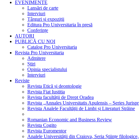
EVENIMENTE
Lansări de carte
Interviuri
Târguri și expoziții
Editura Pro Universitaria în presă
Conferințe
AUTORI
PUBLICĂ CU NOI
Catalog Pro Universitaria
Revista Pro Universitaria
Admitere
Știri
Opinia specialistului
Interviuri
Reviste
Revista Etică și deontologie
Revista Fiat Iustitia
Revista facultății de Drept Oradea
Revista „Annales Universitatis Apulensis – Series Jurisp
Revista Analele Facultăţii de Limbi și Literaturi Străine
Romanian Economic and Business Review
Revista Cogito
Revista Euromentor
Analele Universității din Craiova, Seria Științe filologice,