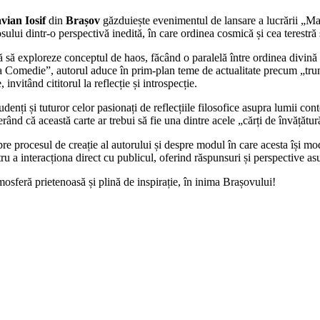
vian Iosif
din
Brașov
găzduiește evenimentul de lansare a lucrării „M
ului dintr-o perspectivă inedită, în care ordinea cosmică și cea terestră s
 exploreze conceptul de haos, făcând o paralelă între ordinea divină și
omedie”, autorul aduce în prim-plan teme de actualitate precum „trumpism
invitând cititorul la reflecție și introspecție.
udenți și tuturor celor pasionați de reflecțiile filosofice asupra lumii c
erând că această carte ar trebui să fie una dintre acele „cărți de învățăt
e procesul de creație al autorului și despre modul în care acesta își mod
ru a interacționa direct cu publicul, oferind răspunsuri și perspective a
atmosferă prietenoasă și plină de inspirație, în inima Brașovului!