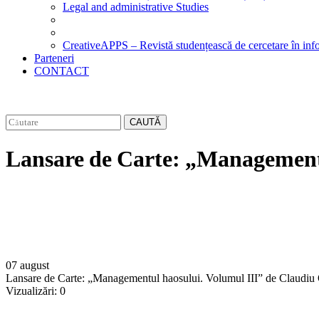
Legal and administrative Studies
CreativeAPPS – Revistă studențească de cercetare în info
Parteneri
CONTACT
CAUTĂ
Lansare de Carte: „Managementu
07 august
Lansare de Carte: „Managementul haosului. Volumul III” de Claudiu
Vizualizări:
0