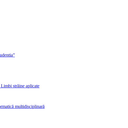
rudentia”
 Limbi străine aplicate
rmatică multidisciplinară