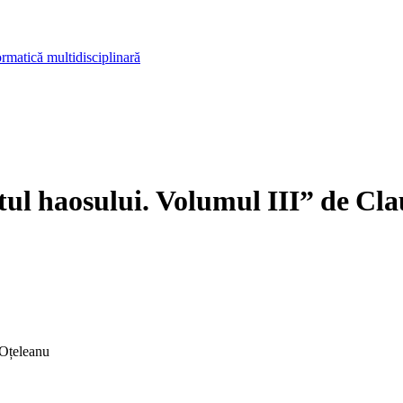
rmatică multidisciplinară
l haosului. Volumul III” de Cl
 Oțeleanu