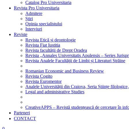
Catalog Pro Universitaria
Revista Pro Universitaria
Admitere
Știri
Opinia specialistului
Interviuri
Reviste
Revista Etică și deontologie
Revista Fiat Iustitia
Revista facultății de Drept Oradea
Revista „Annales Universitatis Apulensis – Series Jurisp
Revista Analele Facultăţii de Limbi și Literaturi Străine
Romanian Economic and Business Review
Revista Cogito
Revista Euromentor
Analele Universității din Craiova, Seria Științe filologice,
Legal and administrative Studies
CreativeAPPS – Revistă studențească de cercetare în info
Parteneri
CONTACT
0