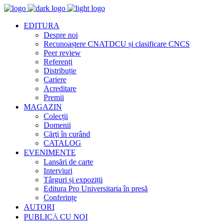
EDITURA
Despre noi
Recunoaștere CNATDCU și clasificare CNCS
Peer review
Referenți
Distribuție
Cariere
Acreditare
Premii
MAGAZIN
Colecții
Domenii
Cărţi în curând
CATALOG
EVENIMENTE
Lansări de carte
Interviuri
Târguri și expoziții
Editura Pro Universitaria în presă
Conferințe
AUTORI
PUBLICĂ CU NOI