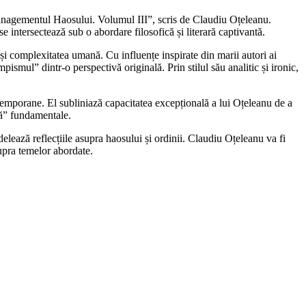
anagementul Haosului. Volumul III”, scris de Claudiu Oțeleanu.
e intersectează sub o abordare filosofică și literară captivantă.
 complexitatea umană. Cu influențe inspirate din marii autori ai
ul” dintr-o perspectivă originală. Prin stilul său analitic și ironic,
ontemporane. El subliniază capacitatea excepțională a lui Oțeleanu de a
ură” fundamentale.
elează reflecțiile asupra haosului și ordinii. Claudiu Oțeleanu va fi
supra temelor abordate.