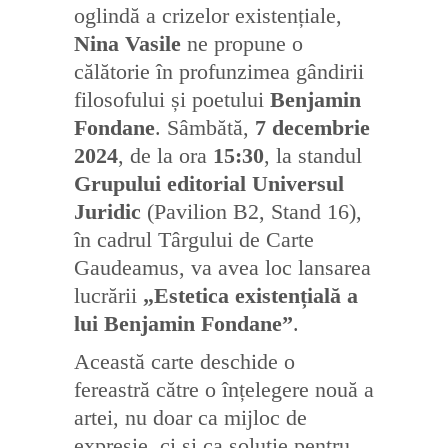
oglindă a crizelor existențiale,
Nina Vasile
ne propune o
călătorie în profunzimea gândirii
filosofului și poetului
Benjamin
Fondane
. Sâmbătă,
7 decembrie
2024
, de la ora
15:30
, la standul
Grupului editorial Universul
Juridic
(Pavilion B2, Stand 16),
în cadrul Târgului de Carte
Gaudeamus, va avea loc lansarea
lucrării
„Estetica existențială a
lui Benjamin Fondane”
.
Această carte deschide o
fereastră către o înțelegere nouă a
artei, nu doar ca mijloc de
expresie, ci și ca soluție pentru