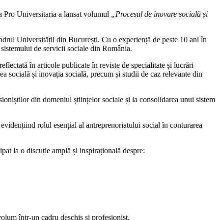
ra Pro Universitaria a lansat volumul
„Procesul de inovare socială și
cadrul Universității din București. Cu o experiență de peste 10 ani în
a sistemului de servicii sociale din România.
lectată în articole publicate în reviste de specialitate și lucrări
ea socială și inovația socială, precum și studii de caz relevante din
ioniștilor din domeniul științelor sociale și la consolidarea unui sistem
vidențiind rolul esențial al antreprenoriatului social în conturarea
ipat la o discuție amplă și inspirațională despre:
volum într-un cadru deschis și profesionist.