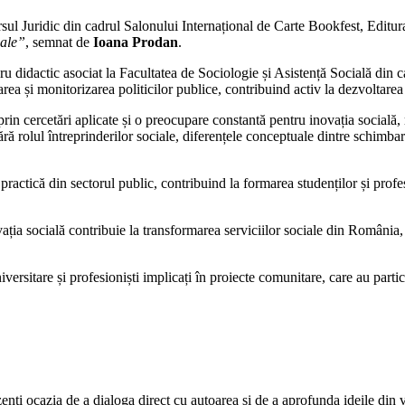
rsul Juridic din cadrul Salonului Internațional de Carte Bookfest, Editu
iale”
, semnat de
Ioana Prodan
.
dru didactic asociat la Facultatea de Sociologie și Asistență Socială din 
area și monitorizarea politicilor publice, contribuind activ la dezvoltare
in cercetări aplicate și o preocupare constantă pentru inovația socială, ref
ră rolul întreprinderilor sociale, diferențele conceptuale dintre schimbar
ractică din sectorul public, contribuind la formarea studenților și profes
ția socială contribuie la transformarea serviciilor sociale din România, e
versitare și profesioniști implicați în proiecte comunitare, care au partic
.
ezenți ocazia de a dialoga direct cu autoarea și de a aprofunda ideile din 