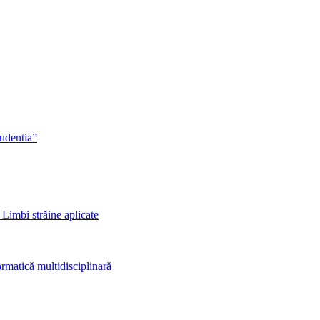
rudentia”
 Limbi străine aplicate
rmatică multidisciplinară