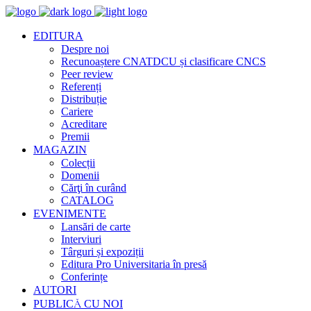
EDITURA
Despre noi
Recunoaștere CNATDCU și clasificare CNCS
Peer review
Referenți
Distribuție
Cariere
Acreditare
Premii
MAGAZIN
Colecții
Domenii
Cărţi în curând
CATALOG
EVENIMENTE
Lansări de carte
Interviuri
Târguri și expoziții
Editura Pro Universitaria în presă
Conferințe
AUTORI
PUBLICĂ CU NOI