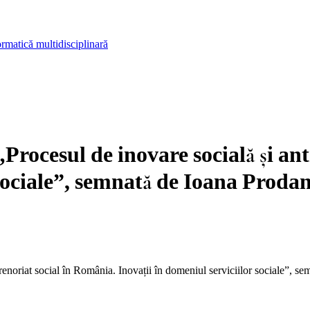
rmatică multidisciplinară
„Procesul de inovare socială și an
 sociale”, semnată de Ioana Proda
renoriat social în România. Inovații în domeniul serviciilor sociale”, s