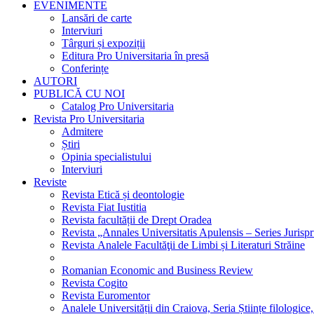
EVENIMENTE
Lansări de carte
Interviuri
Târguri și expoziții
Editura Pro Universitaria în presă
Conferințe
AUTORI
PUBLICĂ CU NOI
Catalog Pro Universitaria
Revista Pro Universitaria
Admitere
Știri
Opinia specialistului
Interviuri
Reviste
Revista Etică și deontologie
Revista Fiat Iustitia
Revista facultății de Drept Oradea
Revista „Annales Universitatis Apulensis – Series Jurisp
Revista Analele Facultăţii de Limbi și Literaturi Străine
Romanian Economic and Business Review
Revista Cogito
Revista Euromentor
Analele Universității din Craiova, Seria Științe filologice,