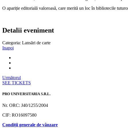
O apariție editorială valoroasă, care merită un loc în bibliotecile tutur
Detalii eveniment
Categoria:
Lansări de carte
Inapoi
Următorul
SEE TICKETS
PRO UNIVERSITARIA S.R.L.
Nr. ORC: J40/1255/2004
CIF: RO16097580
Condiții generale de vânzare