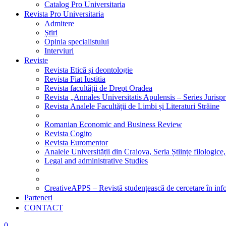
Catalog Pro Universitaria
Revista Pro Universitaria
Admitere
Știri
Opinia specialistului
Interviuri
Reviste
Revista Etică și deontologie
Revista Fiat Iustitia
Revista facultății de Drept Oradea
Revista „Annales Universitatis Apulensis – Series Jurisp
Revista Analele Facultăţii de Limbi și Literaturi Străine
Romanian Economic and Business Review
Revista Cogito
Revista Euromentor
Analele Universității din Craiova, Seria Științe filologice,
Legal and administrative Studies
CreativeAPPS – Revistă studențească de cercetare în info
Parteneri
CONTACT
0