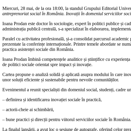
Miercuri, 28 mai, de la ora 18:00, la standul Grupului Editorial Unive
antreprenoriat social în România. Inovații în domeniul serviciilor soc
Ioana Prodan este doctor în sociologie, expert în politici publice și ca
administrația publică centrală, s-a specializat în elaborarea, implement
Paralel cu activitatea profesională, și-a consolidat parcursul academic pr
prezentate la conferințe internaționale. Printre temele abordate se numă
practica asistenței sociale din România.
Ioana Prodan îmbină competențele analitice și științifice cu experiența p
de politici sociale orientat spre impact și inovație.
Cartea propune o analiză solidă și aplicată asupra modului în care inova
unor soluții eficiente și sustenabile pentru nevoile comunităților.
Evenimentul a reunit specialiști din domeniul social, studenți, cadre uni
– definirea și identificarea inovației sociale în practică,
– actorii-cheie ai schimbării,
– bune practici și direcții pentru viitorul serviciilor sociale în România
La finalul lansării, a avut loc o sesiune de autografe, oferind celor pr