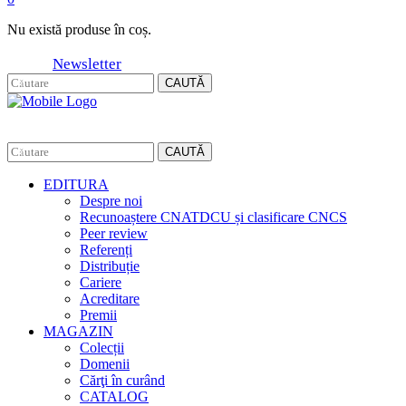
Nu există produse în coș.
Newsletter
CAUTĂ
CAUTĂ
EDITURA
Despre noi
Recunoaștere CNATDCU și clasificare CNCS
Peer review
Referenți
Distribuție
Cariere
Acreditare
Premii
MAGAZIN
Colecții
Domenii
Cărţi în curând
CATALOG