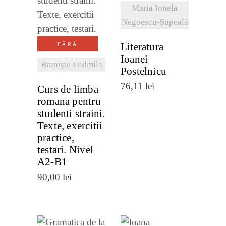
DETALII
Maria Ionela
VEZI
Negoescu-Șupeală
DETALII
Literatura
FĂRĂ
Ioanei
STOC
Branişte Ludmila
Postelnicu
76,11
lei
Curs de limba
romana pentru
studenti straini.
Texte, exercitii
practice,
testari. Nivel
A2-B1
90,00
lei