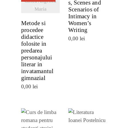
Gîrlea Angelica
s, Scenes and
STOC
Scenarios of
Maria
Intimacy in
Metode si
Women’s
procedee
Writing
didactice
0,00
lei
folosite in
predarea
personajului
literar in
invatamantul
gimnazial
0,00
lei
VEZI