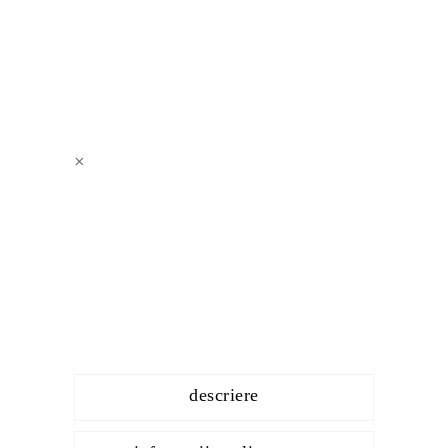
a
quantity
×
descriere