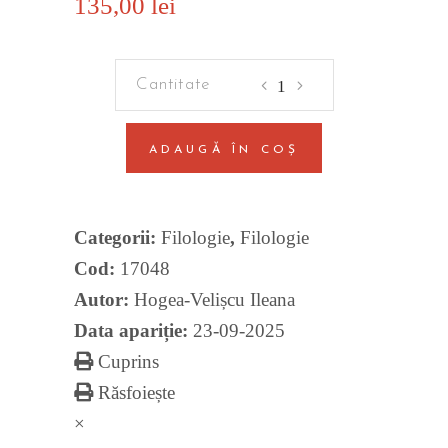
135,00
lei
Tratat
de
literatura
ADAUGĂ ÎN COȘ
chineza
veche.
Din
Categorii:
Filologie
,
Filologie
pavilionul
Cod:
17048
secret
al
Autor:
Hogea-Velișcu Ileana
oglinzii
Data apariție:
23-09-2025
scrisului.
Cuprins
Editia
Răsfoiește
a
×
II-