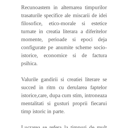
Recunoastem in alternarea timpurilor
trasaturile specifice ale miscarii de idei
filosofice, etico-morale si estetice
turnate in creatia literara a diferitelor
momente, perioade si epoci deja
configurate pe anumite scheme socio-
istorice, economice si de factura
psihica.
Valurile gandirii si creatiei literare se
succed in ritm cu derularea faptelor
istorice,care, dupa cum stim, introneaza
mentalitati si gusturi proprii fiecarui
timp istoric in parte.
Lucrarea se refera la timpuri de mult