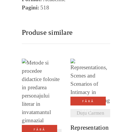
Pagini
518
Produse similare
VEZI
DETALII
VEZI
FĂRĂ
DETALII
STOC
Duțu Carmen
Representation
FĂRĂ