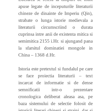
apuse legate de inceputurile literaturii
chineze de dinainte de Imperiu (Qin),
strabate o lunga istorie medievala a
literaturii circumscriind o durata
cuprinsa intre anii de existenta mitica si
semimitica 2155 i.Hr. si ajungand pana
la sfarsitul dominatiei mongole in
China – 1368 d.Hr.
Istoria este pretextul si fundalul pe care
se face proiectia literaturii – text
incarcat de informatie si de dense
semnificatii intr-o prezentare
cronologica deliberat aleasa asa, pe
baza sistemului de selectie folosit de
istoricii literari chinezi si straini, dar si