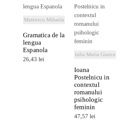
VEZI
DETALII
Mateescu Mihaela
VEZI
DETALII
Gramatica de la
lengua
Espanola
Iulia Maria Giurea
26,43
lei
Ioana
Postelnicu in
contextul
romanului
psihologic
feminin
47,57
lei