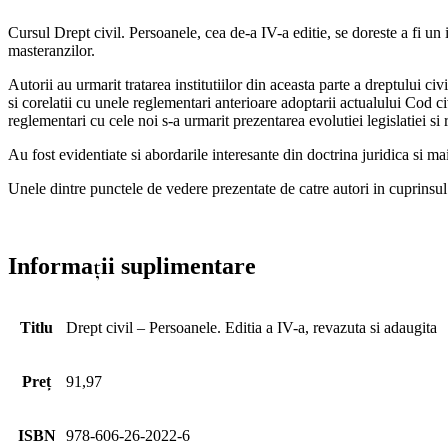
Cursul Drept civil. Persoanele, cea de-a IV-a editie, se doreste a fi un i
masteranzilor.
Autorii au urmarit tratarea institutiilor din aceasta parte a dreptului ci
si corelatii cu unele reglementari anterioare adoptarii actualului Cod c
reglementari cu cele noi s-a urmarit prezentarea evolutiei legislatiei si r
Au fost evidentiate si abordarile interesante din doctrina juridica si ma
Unele dintre punctele de vedere prezentate de catre autori in cuprinsul a
Informații suplimentare
Titlu
Drept civil – Persoanele. Editia a IV-a, revazuta si adaugita
Preț
91,97
ISBN
978-606-26-2022-6