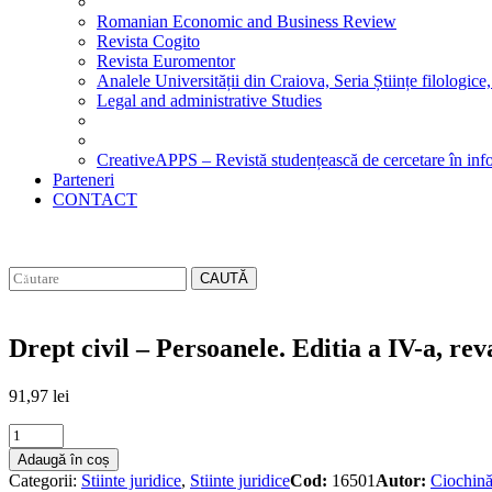
Romanian Economic and Business Review
Revista Cogito
Revista Euromentor
Analele Universității din Craiova, Seria Științe filologice,
Legal and administrative Studies
CreativeAPPS – Revistă studențească de cercetare în info
Parteneri
CONTACT
CAUTĂ
Drept civil – Persoanele. Editia a IV-a, rev
91,97
lei
Drept
civil
Adaugă în coș
-
Categorii:
Stiinte juridice
,
Stiinte juridice
Cod:
16501
Autor:
Ciochină
Persoanele.