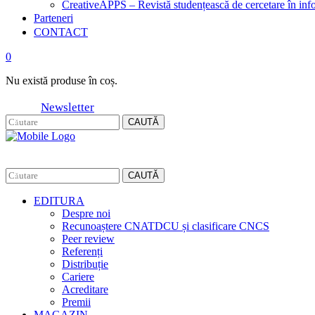
CreativeAPPS – Revistă studențească de cercetare în info
Parteneri
CONTACT
0
Nu există produse în coș.
Newsletter
CAUTĂ
CAUTĂ
EDITURA
Despre noi
Recunoaștere CNATDCU și clasificare CNCS
Peer review
Referenți
Distribuție
Cariere
Acreditare
Premii
MAGAZIN