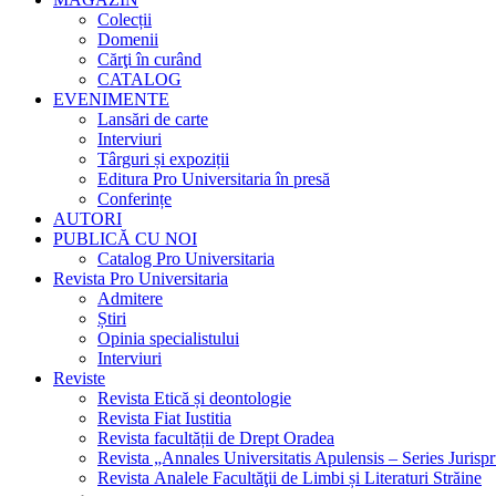
Colecții
Domenii
Cărţi în curând
CATALOG
EVENIMENTE
Lansări de carte
Interviuri
Târguri și expoziții
Editura Pro Universitaria în presă
Conferințe
AUTORI
PUBLICĂ CU NOI
Catalog Pro Universitaria
Revista Pro Universitaria
Admitere
Știri
Opinia specialistului
Interviuri
Reviste
Revista Etică și deontologie
Revista Fiat Iustitia
Revista facultății de Drept Oradea
Revista „Annales Universitatis Apulensis – Series Jurisp
Revista Analele Facultăţii de Limbi și Literaturi Străine