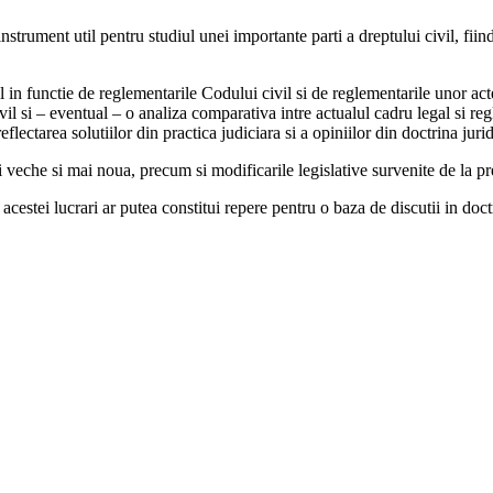
nstrument util pentru studiul unei importante parti a dreptului civil, fiind 
vil in functie de reglementarile Codului civil si de reglementarile unor ac
ivil si – eventual – o analiza comparativa intre actualul cadru legal si r
eflectarea solutiilor din practica judiciara si a opiniilor din doctrina jur
i veche si mai noua, precum si modificarile legislative survenite de la pr
cestei lucrari ar putea constitui repere pentru o baza de discutii in doctr