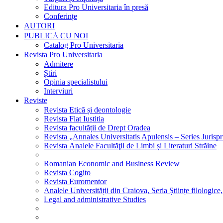
Editura Pro Universitaria în presă
Conferințe
AUTORI
PUBLICĂ CU NOI
Catalog Pro Universitaria
Revista Pro Universitaria
Admitere
Știri
Opinia specialistului
Interviuri
Reviste
Revista Etică și deontologie
Revista Fiat Iustitia
Revista facultății de Drept Oradea
Revista „Annales Universitatis Apulensis – Series Jurisp
Revista Analele Facultăţii de Limbi și Literaturi Străine
Romanian Economic and Business Review
Revista Cogito
Revista Euromentor
Analele Universității din Craiova, Seria Științe filologice,
Legal and administrative Studies