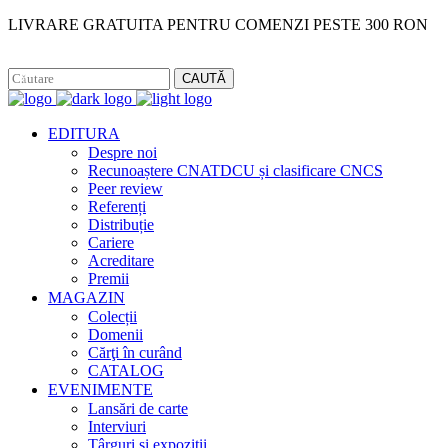
LIVRARE GRATUITA PENTRU COMENZI PESTE 300 RON
Facebook
Instagram
CAUTĂ
EDITURA
Despre noi
Recunoaștere CNATDCU și clasificare CNCS
Peer review
Referenți
Distribuție
Cariere
Acreditare
Premii
MAGAZIN
Colecții
Domenii
Cărţi în curând
CATALOG
EVENIMENTE
Lansări de carte
Interviuri
Târguri și expoziții