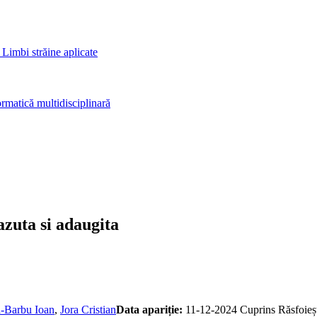
 Limbi străine aplicate
rmatică multidisciplinară
azuta si adaugita
-Barbu Ioan
,
Jora Cristian
Data apariție:
11-12-2024
Cuprins
Răsfoieș