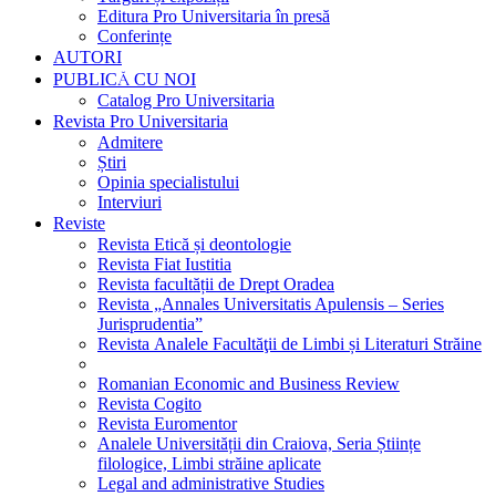
Editura Pro Universitaria în presă
Conferințe
AUTORI
PUBLICĂ CU NOI
Catalog Pro Universitaria
Revista Pro Universitaria
Admitere
Știri
Opinia specialistului
Interviuri
Reviste
Revista Etică și deontologie
Revista Fiat Iustitia
Revista facultății de Drept Oradea
Revista „Annales Universitatis Apulensis – Series
Jurisprudentia”
Revista Analele Facultăţii de Limbi și Literaturi Străine
Romanian Economic and Business Review
Revista Cogito
Revista Euromentor
Analele Universității din Craiova, Seria Științe
filologice, Limbi străine aplicate
Legal and administrative Studies