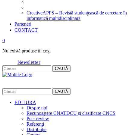
CreativeAPPS – Revistă studențească de cercetare în
informatică multidisciplinară
Parteneri
CONTACT
0
Nu există produse în coș.
Newsletter
CAUTĂ
CAUTĂ
EDITURA
Despre noi
Recunoaștere CNATDCU și clasificare CNCS
Peer review
Referenți
Distribuție
Cariere