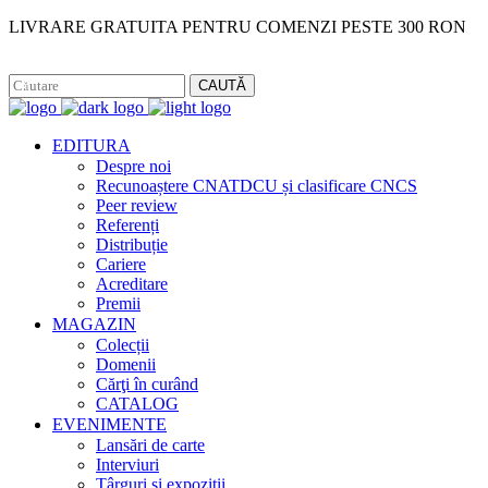
LIVRARE GRATUITA PENTRU COMENZI PESTE 300 RON
Facebook
Instagram
CAUTĂ
EDITURA
Despre noi
Recunoaștere CNATDCU și clasificare CNCS
Peer review
Referenți
Distribuție
Cariere
Acreditare
Premii
MAGAZIN
Colecții
Domenii
Cărţi în curând
CATALOG
EVENIMENTE
Lansări de carte
Interviuri
Târguri și expoziții