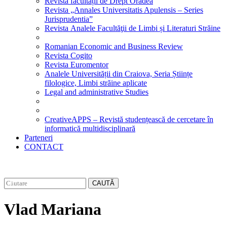
Revista facultății de Drept Oradea
Revista „Annales Universitatis Apulensis – Series
Jurisprudentia”
Revista Analele Facultăţii de Limbi și Literaturi Străine
Romanian Economic and Business Review
Revista Cogito
Revista Euromentor
Analele Universității din Craiova, Seria Științe
filologice, Limbi străine aplicate
Legal and administrative Studies
CreativeAPPS – Revistă studențească de cercetare în
informatică multidisciplinară
Parteneri
CONTACT
CAUTĂ
Vlad Mariana