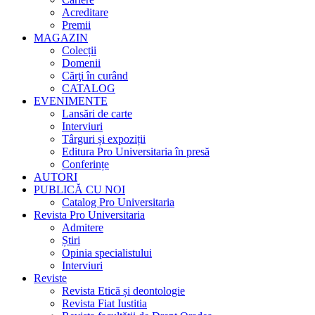
Acreditare
Premii
MAGAZIN
Colecții
Domenii
Cărţi în curând
CATALOG
EVENIMENTE
Lansări de carte
Interviuri
Târguri și expoziții
Editura Pro Universitaria în presă
Conferințe
AUTORI
PUBLICĂ CU NOI
Catalog Pro Universitaria
Revista Pro Universitaria
Admitere
Știri
Opinia specialistului
Interviuri
Reviste
Revista Etică și deontologie
Revista Fiat Iustitia